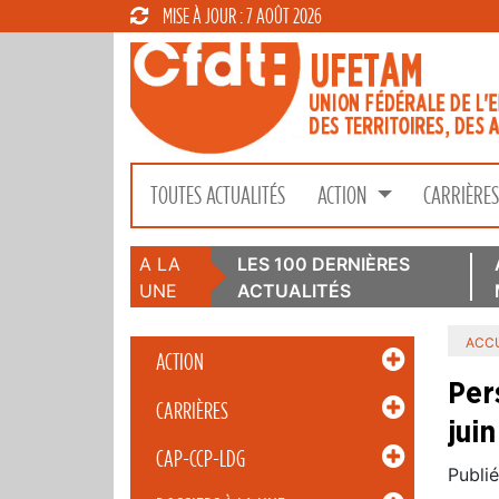
MISE À JOUR : 7 AOÛT 2026
TOUTES ACTUALITÉS
ACTION
CARRIÈRE
A LA
LES 100 DERNIÈRES
UNE
ACTUALITÉS
ACCU
ACTION
Per
CARRIÈRES
juin
CAP-CCP-LDG
Publié