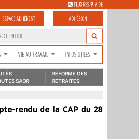
FLUX RSS
AIDE
ESPACE
ADHÉRENT
ADHÉSION
S
VIE AU TRAVAIL
INFOS UTILES
ITÉS
RÉFORME DES
UTES SAOR
RETRAITES
pte-rendu de la CAP du 28