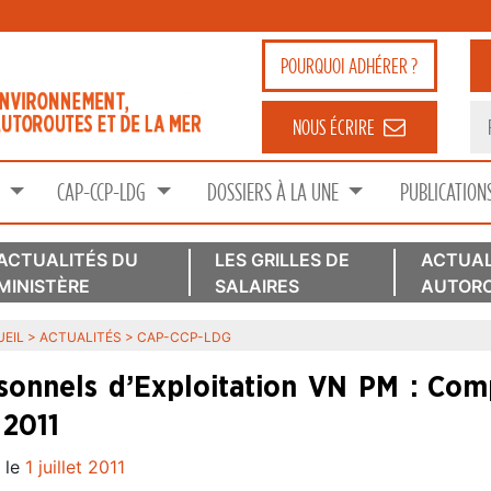
POURQUOI
ADHÉRER ?
NOUS ÉCRIRE
S
CAP-CCP-LDG
DOSSIERS À LA UNE
PUBLICATION
ACTUALITÉS DU
LES GRILLES DE
ACTUAL
MINISTÈRE
SALAIRES
AUTORO
EIL
>
ACTUALITÉS
>
CAP-CCP-LDG
sonnels d’Exploitation VN PM : Com
 2011
 le
1 juillet 2011