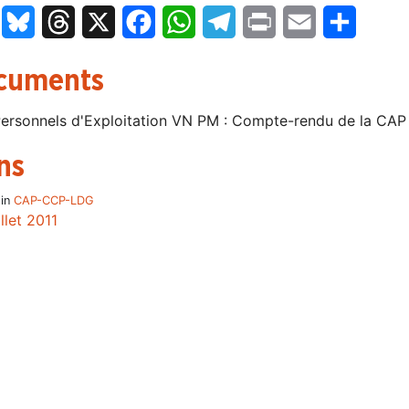
LinkedIn
Bluesky
Threads
X
Facebook
WhatsApp
Telegram
Print
Email
Partage
cuments
ersonnels d'Exploitation VN PM : Compte-rendu de la CAP 
ns
 in
CAP-CCP-LDG
illet 2011