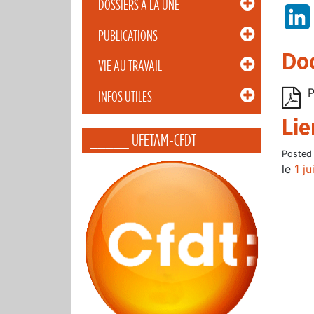
DOSSIERS À LA UNE
PUBLICATIONS
Do
VIE AU TRAVAIL
P
INFOS UTILES
Lie
_____ UFETAM-CFDT
Posted
le
1 ju