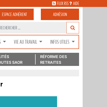
FLUX RSS
AIDE
ESPACE
ADHÉRENT
ADHÉSION
S
VIE AU TRAVAIL
INFOS UTILES
ITÉS
RÉFORME DES
UTES SAOR
RETRAITES
r