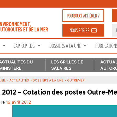
POURQUOI
ADHÉRER ?
NOUS ÉCRIRE
S
CAP-CCP-LDG
DOSSIERS À LA UNE
PUBLICATION
ACTUALITÉS DU
LES GRILLES DE
ACTUAL
MINISTÈRE
SALAIRES
AUTORO
EIL
>
ACTUALITÉS
>
DOSSIERS À LA UNE
>
OUTREMER
 2012 – Cotation des postes Outre-Me
 le
19 avril 2012