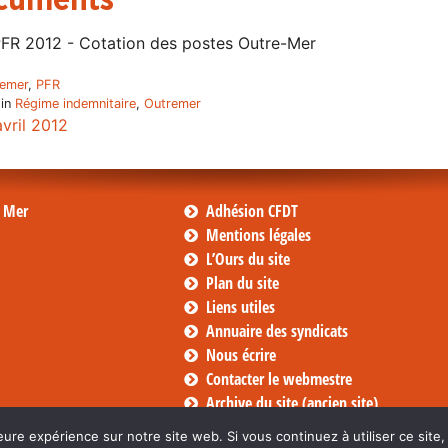
FR 2012 - Cotation des postes Outre-Mer
emer
,
PFR
 in
Régime indemnitaire
,
Outremer
avril 2012
s Mer
Adhésion CFDT
Mentions légales
L’Ours du site
Plan du site
Liens utiles
Annuaire des syndicats
Nous écrire
Contacter le webmestre
Archive du site (ancien site)
eure expérience sur notre site web. Si vous continuez à utiliser ce sit