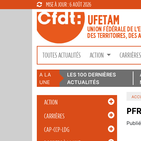
MISE À JOUR : 6 AOÛT 2026
TOUTES ACTUALITÉS
ACTION
CARRIÈRE
A LA
LES 100 DERNIÈRES
UNE
ACTUALITÉS
ACCU
ACTION
PFR
CARRIÈRES
Publié
CAP-CCP-LDG