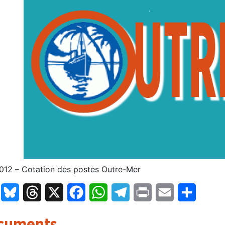
012 – Cotation des postes Outre-Mer
LinkedIn
Bluesky
Threads
X
Facebook
WhatsApp
Telegram
Print
Email
Partage
cuments