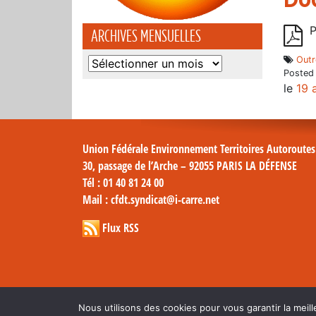
P
ARCHIVES MENSUELLES
Outr
Archives
Posted
mensuelles
le
19 
Union Fédérale Environnement Territoires Autoroute
30, passage de l’Arche – 92055 PARIS LA DÉFENSE
Tél
: 01 40 81 24 00
Mail
: cfdt.syndicat@i-carre.net
Flux RSS
Nous utilisons des cookies pour vous garantir la meill