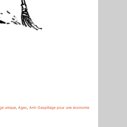
r
ge unique
,
Agec
,
Anti-Gaspillage pour une économie