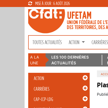
MISE À JOUR : 6 AOÛT 2026
TOUTES ACTUALITÉS
ACTION
CARRIÈRE
A LA
LES 100 DERNIÈRES
UNE
ACTUALITÉS
ACCU
ACTION
Pla
CARRIÈRES
Publié
CAP-CCP-LDG