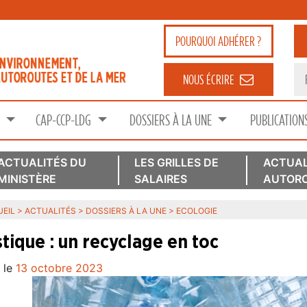
POURQUOI
ADHÉRER ?
NOUS ÉCRIRE
S
CAP-CCP-LDG
DOSSIERS À LA UNE
PUBLICATION
ACTUALITÉS DU
LES GRILLES DE
ACTUAL
MINISTÈRE
SALAIRES
AUTORO
EIL
>
ACTUALITÉS
>
DOSSIERS À LA UNE
>
ECOLOGIE
stique : un recyclage en toc
 le
13 octobre 2023