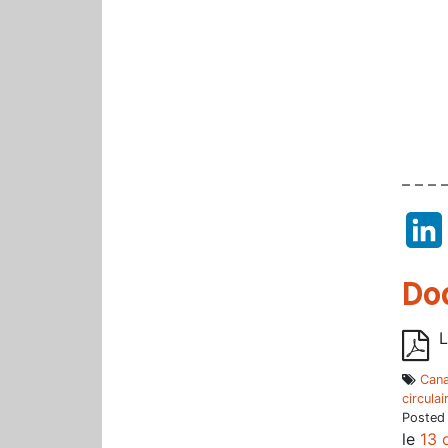
– – – 
Do
L
Cana
circulai
Posted
le
13 