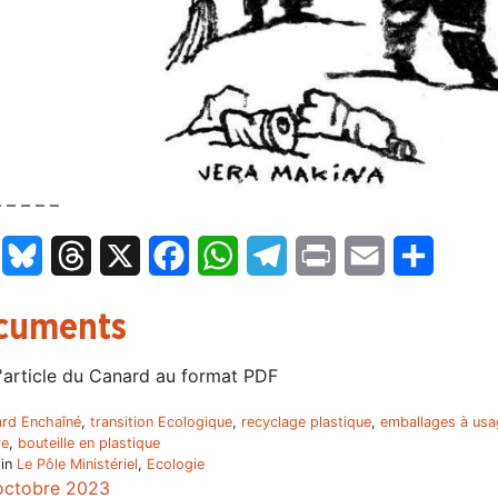
– – – – –
LinkedIn
Bluesky
Threads
X
Facebook
WhatsApp
Telegram
Print
Email
Partage
cuments
'article du Canard au format PDF
rd Enchaîné
,
transition Ecologique
,
recyclage plastique
,
emballages à usa
re
,
bouteille en plastique
 in
Le Pôle Ministériel
,
Ecologie
octobre 2023