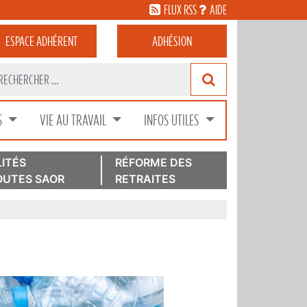
FLUX RSS
AIDE
ESPACE
ADHÉRENT
ADHÉSION
S
VIE AU TRAVAIL
INFOS UTILES
ITÉS
RÉFORME DES
UTES SAOR
RETRAITES