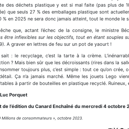
cte des déchets plastique y est si mal faite (pas plus de 1
e) que seuls 27 % des emballages plastique sont actuelleme
0 % en 2025 ne sera donc jamais atteint, tout le monde le s
êche que, actant l’échec de la consigne, le ministre Bé
 être inflexibles sur les objectifs, tout en étant souples 
9). A graver en lettres de feu sur un pot de yaourt !
sait : le recyclage, c’est la tarte à la crème. L’inénarra
tion ? Mais bien sûr que les décroissants (rires dans la salle
sommer toujours plus, c’est simple : tout ce qu’on crée, on l
 détail. Ça n’a jamais marché. Même les jouets Lego vien
ables à partir de bouteilles en plastique recyclé. Ruineux,
Luc Porquet
it de l’édition du Canard Enchaîné du mercredi 4 octobre
 Millions de consommateurs », octobre 2023.