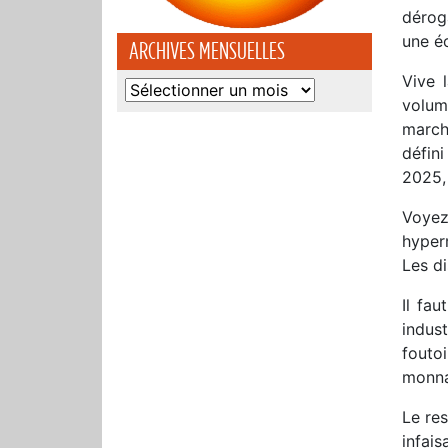
dérog
une éc
ARCHIVES MENSUELLES
Vive 
Archives
volum
mensuelles
march
défin
2025,
Voyez
hyperm
Les di
Il fau
indust
fouto
monna
Le res
infai