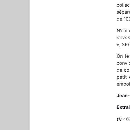
colle
séparé
de 10
N’emp
devons
», 29/
On le 
convic
de con
petit
emboît
Jean-
Extra
(1)
« 60