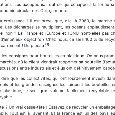
ations. Les exceptions. Tout ce qui échappe à la loi au si
onomie circulaire ». Oui, ça monte.
la croissance ! Il est prévu que, d’ici à 2060, le marché
e. Les décharges se multiplient, les océans applaudissent
e, non ? La France et l’Europe et l’ONU n’ont-elles pas c
i d’ambitieux objectifs ? Chez nous, ce sera 100 % de recy
(1)
 carrément ! Du pipeau
.
 les consignes pour bouteilles en plastique. On nous prom
archés, où le client viendrait rapporter sa bouteille (fact
scussions entre industriels et élus ont définitivement capot
t dire que les collectivités, qui ont lourdement investi dan
riels et les grandes enseignes leur piquent les bouteilles 
ir plastique, le seul gros volume facilement recyclable (
yable.
te ? Un vrai casse-tête ! Essayez de recycler un emballage
sable. Tout est à l’avenant. Et la France est un des pays e