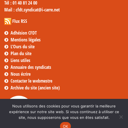
Tél
: 01 40 81 24 00
Mail
: cfdt.syndicat@i-carre.net
Flux RSS
Adhésion CFDT
Mentions légales
L’Ours du site
Plan du site
Liens utiles
Annuaire des syndicats
Nous écrire
Contacter le webmestre
Archive du site (ancien site)
Nous utilisons des cookies pour vous garantir la meilleure
expérience sur notre site web. Si vous continuez à utiliser ce
site, nous supposerons que vous en êtes satisfait.
OK