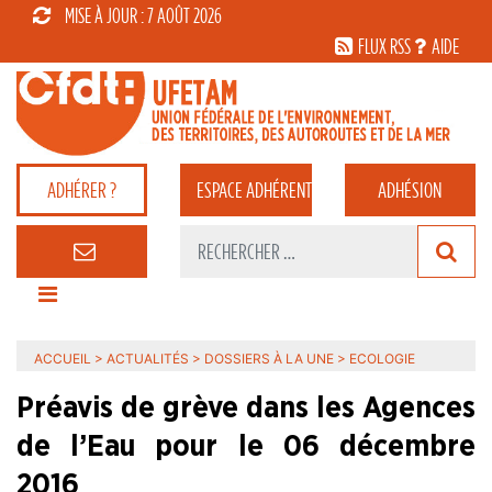
MISE À JOUR : 7 AOÛT 2026
FLUX RSS
AIDE
ADHÉRER ?
ESPACE
ADHÉRENT
ADHÉSION
ACCUEIL
>
ACTUALITÉS
>
DOSSIERS À LA UNE
>
ECOLOGIE
Préavis de grève dans les Agences
de l’Eau pour le 06 décembre
2016