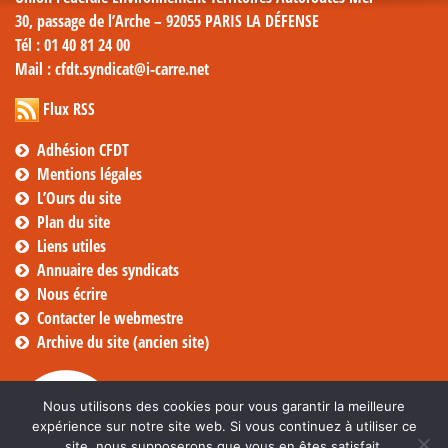
30, passage de l’Arche – 92055 PARIS LA DÉFENSE
Tél
: 01 40 81 24 00
Mail
: cfdt.syndicat@i-carre.net
Flux RSS
Adhésion CFDT
Mentions légales
L’Ours du site
Plan du site
Liens utiles
Annuaire des syndicats
Nous écrire
Contacter le webmestre
Archive du site (ancien site)
Nous utilisons des cookies pour vous garantir la meilleure
expérience sur notre site web. Si vous continuez à utiliser ce
site, nous supposerons que vous en êtes satisfait.