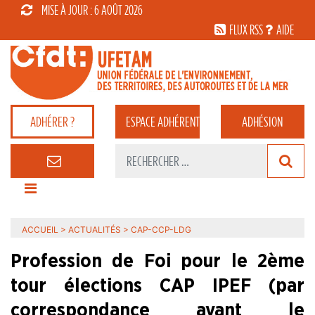
MISE À JOUR : 6 AOÛT 2026
FLUX RSS
AIDE
ADHÉRER ?
ESPACE
ADHÉRENT
ADHÉSION
ACCUEIL
>
ACTUALITÉS
>
CAP-CCP-LDG
Profession de Foi pour le 2ème
tour élections CAP IPEF (par
correspondance avant le