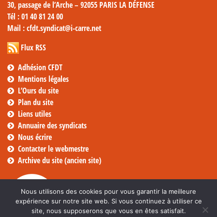
30, passage de l’Arche – 92055 PARIS LA DÉFENSE
Tél
: 01 40 81 24 00
Mail
: cfdt.syndicat@i-carre.net
Flux RSS
Adhésion CFDT
Mentions légales
L’Ours du site
Plan du site
Liens utiles
Annuaire des syndicats
Nous écrire
Contacter le webmestre
Archive du site (ancien site)
Nous utilisons des cookies pour vous garantir la meilleure
expérience sur notre site web. Si vous continuez à utiliser ce
site, nous supposerons que vous en êtes satisfait.