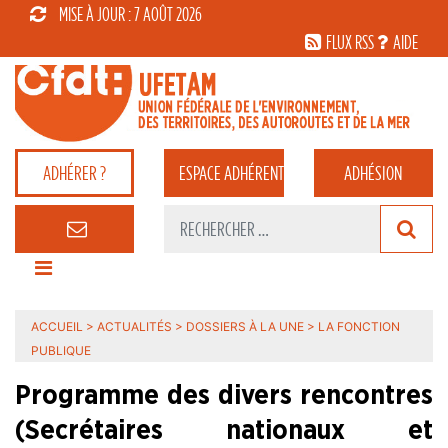
MISE À JOUR : 7 AOÛT 2026
FLUX RSS
AIDE
ADHÉRER ?
ESPACE
ADHÉRENT
ADHÉSION
ACCUEIL
>
ACTUALITÉS
>
DOSSIERS À LA UNE
>
LA FONCTION
PUBLIQUE
Programme des divers rencontres
(Secrétaires nationaux et