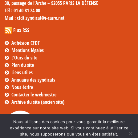
30, passage de l’Arche – 92055 PARIS LA DÉFENSE
Tél
: 01 40 81 24 00
Mail
: cfdt.syndicat@i-carre.net
Flux RSS
Adhésion CFDT
Mentions légales
L’Ours du site
Plan du site
Liens utiles
Annuaire des syndicats
Nous écrire
Contacter le webmestre
Archive du site (ancien site)
Nous utilisons des cookies pour vous garantir la meilleure
expérience sur notre site web. Si vous continuez à utiliser ce
site, nous supposerons que vous en êtes satisfait.