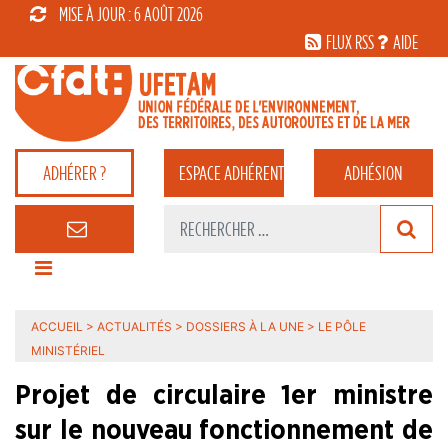
MISE À JOUR : 6 AOÛT 2026
FLUX RSS
AIDE
ADHÉRER ?
ESPACE
ADHÉRENT
ADHÉSION
ACCUEIL
>
ACTUALITÉS
>
DOSSIERS À LA UNE
>
LE PÔLE
MINISTÉRIEL
Projet de circulaire 1er ministre
sur le nouveau fonctionnement de