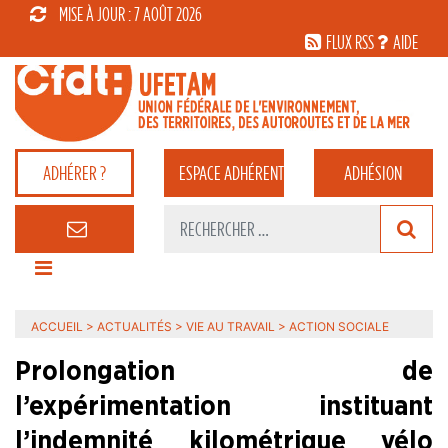
MISE À JOUR : 7 AOÛT 2026
FLUX RSS
AIDE
ADHÉRER ?
ESPACE
ADHÉRENT
ADHÉSION
ACCUEIL
>
ACTUALITÉS
>
VIE AU TRAVAIL
>
ACTION SOCIALE
Prolongation de
l’expérimentation instituant
l’indemnité kilométrique vélo