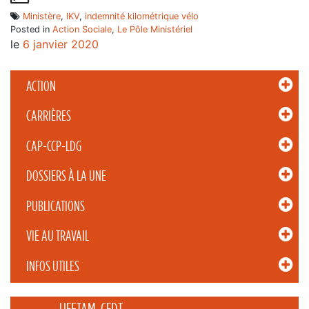
Ministère
,
IKV
,
indemnité kilométrique vélo
Posted in
Action Sociale
,
Le Pôle Ministériel
le
6 janvier 2020
ACTION
CARRIÈRES
CAP-CCP-LDG
DOSSIERS À LA UNE
PUBLICATIONS
VIE AU TRAVAIL
INFOS UTILES
_____ UFETAM-CFDT