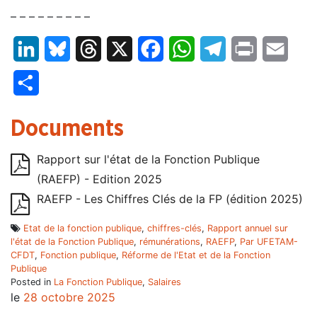
– – – – – – – – –
LinkedIn
Bluesky
Threads
X
Facebook
WhatsApp
Telegram
Print
Email
Partager
Documents
Rapport sur l'état de la Fonction Publique
(RAEFP) - Edition 2025
RAEFP - Les Chiffres Clés de la FP (édition 2025)
Etat de la fonction publique
,
chiffres-clés
,
Rapport annuel sur
l'état de la Fonction Publique
,
rémunérations
,
RAEFP
,
Par UFETAM-
CFDT
,
Fonction publique
,
Réforme de l'Etat et de la Fonction
Publique
Posted in
La Fonction Publique
,
Salaires
le
28 octobre 2025