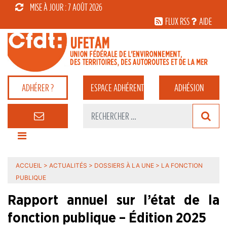
MISE À JOUR : 7 AOÛT 2026
FLUX RSS
AIDE
ADHÉRER ?
ESPACE
ADHÉRENT
ADHÉSION
ACCUEIL
>
ACTUALITÉS
>
DOSSIERS À LA UNE
>
LA FONCTION
PUBLIQUE
Rapport annuel sur l’état de la
fonction publique – Édition 2025