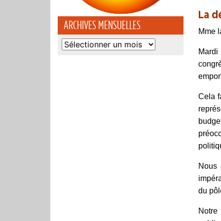
La d
ARCHIVES MENSUELLES
Mme la
Archives
Mardi 
mensuelles
congr
emport
Cela f
représ
budget
préocc
politi
Nous 
impéra
du pôl
Notre