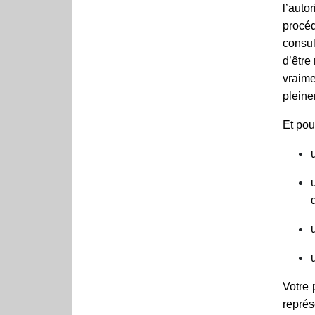
l’auto
procé
consul
d’être
vraime
pleine
Et pou
Votre 
représ