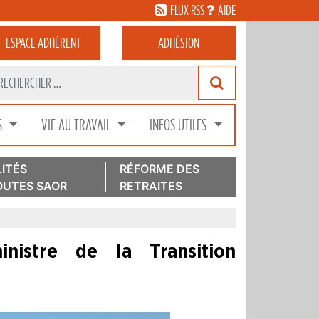
FLUX RSS
AIDE
ESPACE
ADHÉRENT
ADHÉSION
S
VIE AU TRAVAIL
INFOS UTILES
ITÉS
RÉFORME DES
UTES SAOR
RETRAITES
nistre de la Transition