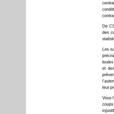
centra
condi
contra
De CSA
des co
statis
Les su
préci
toutes
et de
préven
l’auto
leur p
Vous l
coups
injust