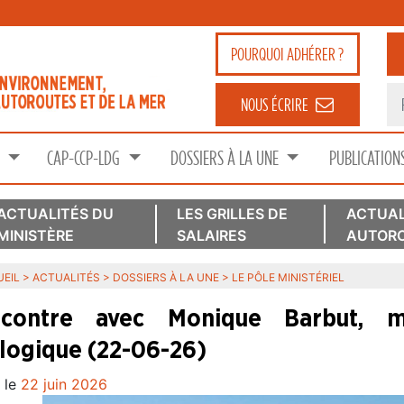
POURQUOI
ADHÉRER ?
NOUS ÉCRIRE
S
CAP-CCP-LDG
DOSSIERS À LA UNE
PUBLICATION
ACTUALITÉS DU
LES GRILLES DE
ACTUAL
MINISTÈRE
SALAIRES
AUTORO
EIL
>
ACTUALITÉS
>
DOSSIERS À LA UNE
>
LE PÔLE MINISTÉRIEL
contre avec Monique Barbut, mi
logique (22-06-26)
 le
22 juin 2026