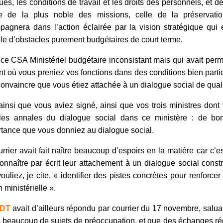
ues, les conditions de travail et les droits des personnels, et 
ce de la plus noble des missions, celle de la préservat
agnera dans l’action éclairée par la vision stratégique qui e
le d’obstacles purement budgétaires de court terme.
ce CSA Ministériel budgétaire inconsistant mais qui avait perm
 où vous preniez vos fonctions dans des conditions bien parti
onvaincre que vous étiez attachée à un dialogue social de quali
ainsi que vous aviez signé, ainsi que vos trois ministres dont v
les annales du dialogue social dans ce ministère : de bonn
rtance que vous donniez au dialogue social.
rrier avait fait naître beaucoup d’espoirs en la matière car c’e
connaître par écrit leur attachement à un dialogue social constr
ouliez, je cite, « identifier des pistes concrètes pour renforce
n ministérielle ».
DT
avait d’ailleurs répondu par courrier du 17 novembre, salua
 beaucoup de sujets de préoccupation, et que des échanges rég