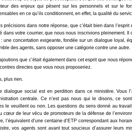
teur des enjeux qui pèsent sur les personnels et sur le fo
ensables en ce qu’ils conditionnent, en effet, la qualité du servic
s précisions dans notre réponse, que c’était bien dans l’espri
 dans votre courrier, que nous nous inscrivions pleinement. Il 
: une concertation exigeante, fondée sur un dialogue loyal, équ
mble des agents, sans opposer une catégorie contre une autre.
joutions que c’était également dans cet esprit que nous répon
contres directes que vous nous proposeriez.
, plus rien.
le dialogue social est en perdition dans ce ministère. Vous
nistration centrale. Ce n’est pas nous qui le disons, ce so
es le veuillent ou non. Les questions du sens donné au travail
u cœur de leur vécu de promoteurs de la défense de l’enviro
re, l’équivalent d’une centaine d’ETP correspondant aux horair
istre, vos agents sont avant tout soucieux d’assurer leurs mi