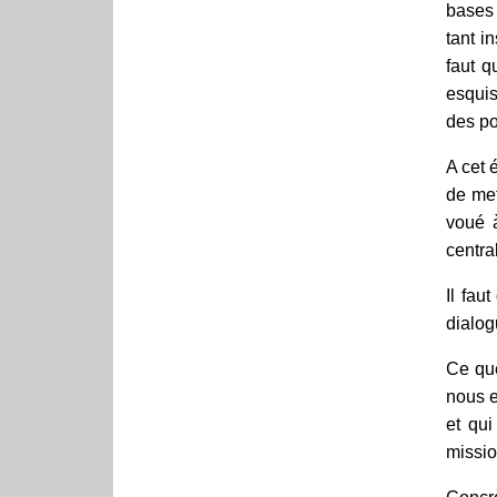
bases 
tant i
faut q
esquis
des po
A cet 
de met
voué à
centra
Il fau
dialog
Ce qu
nous e
et qui
missio