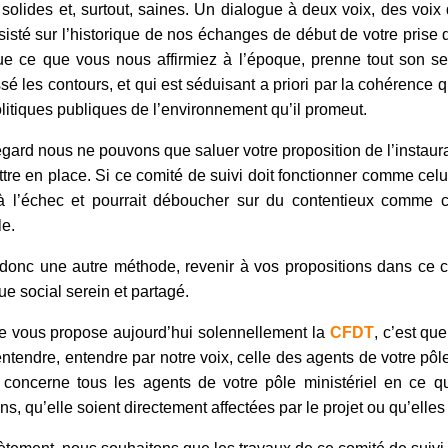
solides et, surtout, saines. Un dialogue à deux voix, des voix
nsisté sur l’historique de nos échanges de début de votre prise de 
ue ce que vous nous affirmiez à l’époque, prenne tout son s
sé les contours, et qui est séduisant a priori par la cohérence q
litiques publiques de l’environnement qu’il promeut.
égard nous ne pouvons que saluer votre proposition de l’instau
tre en place. Si ce comité de suivi doit fonctionner comme celui
 l’échec et pourrait déboucher sur du contentieux comme c’e
le.
t donc une autre méthode, revenir à vos propositions dans ce c
ue social serein et partagé.
e vous propose aujourd’hui solennellement la
CFDT
, c’est qu
ntendre, entendre par notre voix, celle des agents de votre pôle 
 concerne tous les agents de votre pôle ministériel en ce qu’
ns, qu’elle soient directement affectées par le projet ou qu’elles