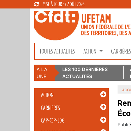
MISE À JOUR : 7 AOÛT 2026
TOUTES ACTUALITÉS
ACTION
CARRIÈRE
A LA
LES 100 DERNIÈRES
UNE
ACTUALITÉS
ACCU
ACTION
Ren
CARRIÈRES
Éco
CAP-CCP-LDG
Publié