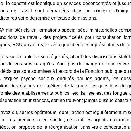
le, le constat est identique en services déconcentrés et jusqu
tions de travail sont dégradées dans un contexte d’exigen
dictoires voire de remise en cause de missions.
 ministériels en formations spécialisées ministérielles compé
nditions de travail, des projets ficelés pour consultation 
tiques, RSU ou autres, le vécu quotidien des représentants du pe
jets sur la table se sont égrenés, allant des dispositions statut
sion de vos services qu’ils n’ont pas de marge de manœuvre
 décisions sont soumises à l’accord de la Fonction publique ou de
s risques psycho sociaux endurés par les agents, les dossi
tion des risques des métiers de la route, les questions du qu
nomie des établissements publics, etc, la liste est très longue
résentation en instances, soit ne trouvent jamais d’issue satisfai
’avez dit, sur les opérateurs, dont l’action est régulièrement mi
 ». Les premiers à en souffrir, ce sont les agents eux-mê
ifiées, on propose de la réorganisation sans vraie concertation