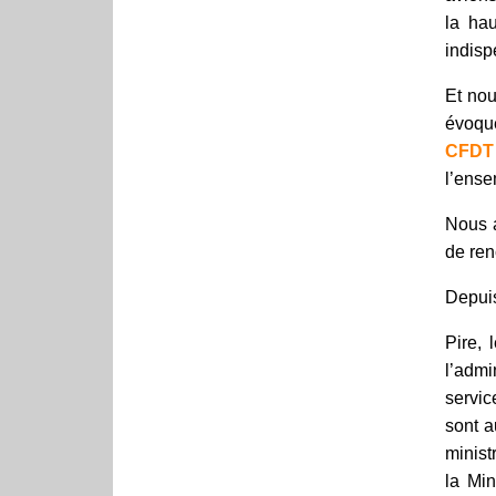
la hau
indisp
Et nou
évoqué
CFDT
l’ense
Nous a
de ren
Depuis
Pire, 
l’admi
servic
sont a
minist
la Min