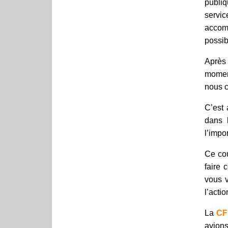
publiq
servi
accomp
possib
Après 
moment
nous c
C’est 
dans 
l’impo
Ce cou
faire 
vous v
l’actio
La
CF
avions