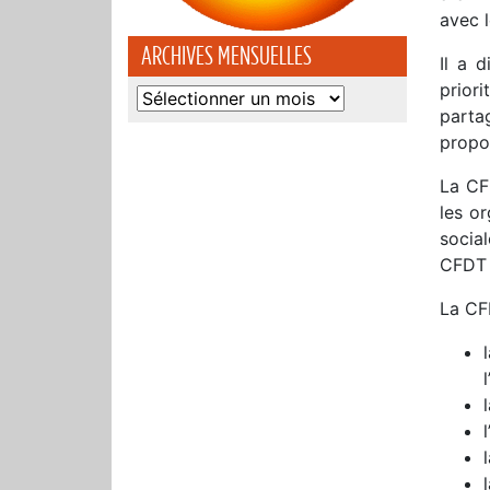
avec l
ARCHIVES MENSUELLES
Il a 
priori
Archives
partag
mensuelles
propos
La CF
les or
socia
CFDT 
La CFD