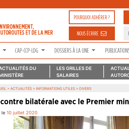
POURQUOI
ADHÉRER ?
NOUS ÉCRIRE
S
CAP-CCP-LDG
DOSSIERS À LA UNE
PUBLICATION
ACTUALITÉS DU
LES GRILLES DE
ACTUAL
MINISTÈRE
SALAIRES
AUTORO
EIL
>
ACTUALITÉS
>
INFORMATIONS UTILES
>
DIVERS
contre bilatérale avec le Premier min
 le
10 juillet 2020