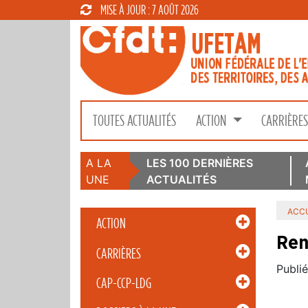
MISE À JOUR : 7 AOÛT 2026
TOUTES ACTUALITÉS
ACTION
CARRIÈRE
A LA
LES 100 DERNIÈRES
UNE
ACTUALITÉS
ACCU
ACTION
Ren
CARRIÈRES
Publié
CAP-CCP-LDG