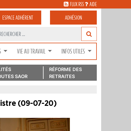
FLUX RSS
AIDE
ESPACE
ADHÉRENT
ADHÉSION
S
VIE AU TRAVAIL
INFOS UTILES
ITÉS
RÉFORME DES
UTES SAOR
RETRAITES
istre (09-07-20)