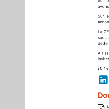
Sur l
avons 
Sur l
annonc
La CF
socia
dette 
A l’is
invite
(1) L
Do
L