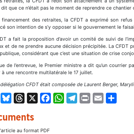
es retraites, la CFDT a redit son attachement à un systèm
dit que ce n’était pas le moment de reprendre ce chantier d
e financement des retraites, la CFDT a exprimé son refus 
é son intention de s’y opposer si le gouvernement le faisai
DT a fait la proposition d’avoir un comité de suivi de l’im
ux et de ne prendre aucune décision précipitée. La CFDT pro
publique, considérant que c’est une situation de crise conjo
sue de l’entrevue, le Premier ministre a dit qu’un courrier 
r à une rencontre multilatérale le 17 juillet.
a délégation CFDT était composée de Laurent Berger, Maryl
LinkedIn
Bluesky
Threads
X
Facebook
WhatsApp
Telegram
Print
Email
Partage
cuments
'article au format PDF