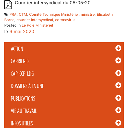
Courrier intersyndical du 06-05-20
PRA
,
CTM
,
Comité Technique Ministériel
,
ministre
,
Elisabeth
Borne
,
courrier intersyndical
,
coronavirus
Posted in
Le Pôle Ministériel
le
6 mai 2020
ACTION
CARRIÈRES
CAP-CCP-LDG
DOSSIERS À LA UNE
PUBLICATIONS
VIE AU TRAVAIL
INFOS UTILES