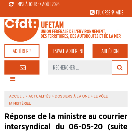
MISE À JOUR : 7 AOÛT 2026
FLUX RSS
AIDE
ADHÉRER ?
ESPACE
ADHÉRENT
ADHÉSION
ACCUEIL
>
ACTUALITÉS
>
DOSSIERS À LA UNE
>
LE PÔLE
MINISTÉRIEL
Réponse de la ministre au courrier
intersyndical du 06-05-20 (suite