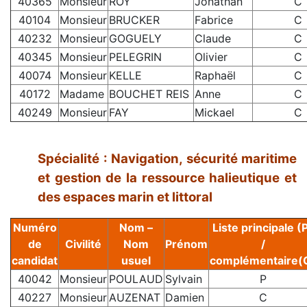
40365
Monsieur
ROY
Jonathan
C
40104
Monsieur
BRUCKER
Fabrice
C
40232
Monsieur
GOGUELY
Claude
C
40345
Monsieur
PELEGRIN
Olivier
C
40074
Monsieur
KELLE
Raphaël
C
40172
Madame
BOUCHET REIS
Anne
C
40249
Monsieur
FAY
Mickael
C
Spécialité : Navigation, sécurité maritime
et gestion de la ressource halieutique et
des espaces marin et littoral
Numéro
Nom –
Liste principale (
de
Civilité
Nom
Prénom
/
candidat
usuel
complémentaire(
40042
Monsieur
POULAUD
Sylvain
P
40227
Monsieur
AUZENAT
Damien
C