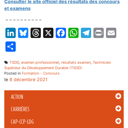
Consulter le site officiel des résultats des concours
et examens
– – – – – – – – – –
LinkedIn
Bluesky
Threads
X
Facebook
WhatsApp
Telegram
Print
Email
Partager
TSDD
,
examen professionnel
,
résultats examen
,
Technicien
Supérieur du Développement Durable (TSDD)
Posted in
Formation - Concours
le
8 décembre 2021
ACTION
CARRIÈRES
CAP-CCP-LDG