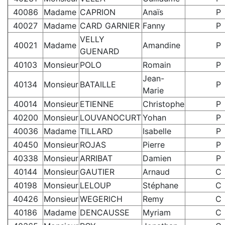
40086
Madame
CAPRION
Anaïs
P
40027
Madame
CARD GARNIER
Fanny
P
VELLY
40021
Madame
Amandine
P
GUENARD
40103
Monsieur
POLO
Romain
P
Jean-
40134
Monsieur
BATAILLE
P
Marie
40014
Monsieur
ETIENNE
Christophe
P
40200
Monsieur
LOUVANOCURT
Yohan
P
40036
Madame
TILLARD
Isabelle
P
40450
Monsieur
ROJAS
Pierre
P
40338
Monsieur
ARRIBAT
Damien
P
40144
Monsieur
GAUTIER
Arnaud
C
40198
Monsieur
LELOUP
Stéphane
C
40426
Monsieur
WEGERICH
Remy
C
40186
Madame
DENCAUSSE
Myriam
C