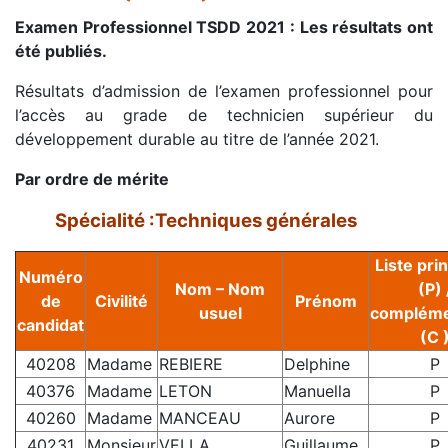
Examen Professionnel TSDD 2021 : Les résultats ont
été publiés.
Résultats d’admission de l’examen professionnel pour
l’accès au grade de technicien supérieur du
développement durable au titre de l’année 2021.
Par ordre de mérite
Spécialité :Techniques générales
Liste pri
Numéro
Nom – Nom
(P) 
de
Civilité
Prénom
usuel
compléme
candidat
(C 
40208
Madame
REBIERE
Delphine
P
40376
Madame
LETON
Manuella
P
40260
Madame
MANCEAU
Aurore
P
40231
Monsieur
VELLA
Guillaume
P