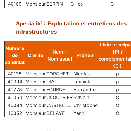
40169
Monsieur
SERPIN
Gilles
C
Spécialité : Exploitation et entretiens des
infrastructures
Liste principa
Numéro
Nom –
(P) /
de
Civilité
Prénom
Nom usuel
complémentai
candidat
(C )
40135
Monsieur
TORCHET
Nicolas
p
40394
Monsieur
DIAL
Lenaïck
p
40278
Monsieur
FOURNET
Alexandre
p
40050
Monsieur
CLOUTRIER
Svlvain
C
40084
Monsieur
CASTELLO
Christophe
C
40352
Monsieur
DELAYE
Yann
C
– – – – – – – – – –