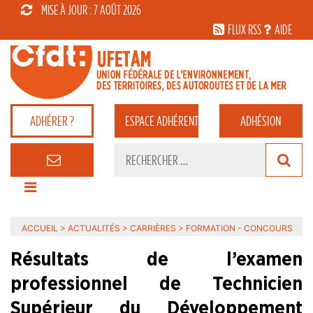
MISE À JOUR : 7 AOÛT 2026
FLUX RSS
AIDE
ADHÉRER ?
ESPACE
ADHÉRENT
ADHÉSION
ACCUEIL
>
ACTUALITÉS
>
CARRIÈRES
>
FORMATION - CONCOURS
Résultats de l’examen
professionnel de Technicien
Supérieur du Développement