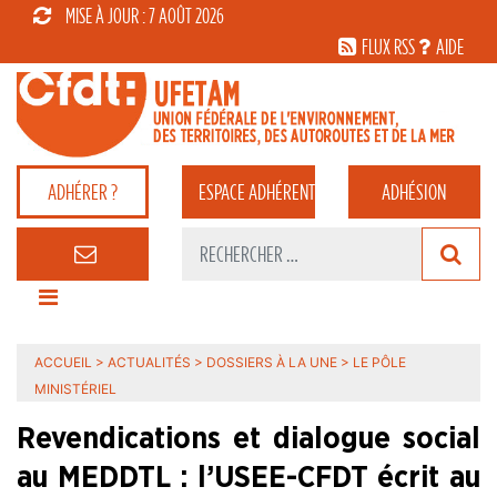
MISE À JOUR : 7 AOÛT 2026
FLUX RSS
AIDE
ADHÉRER ?
ESPACE
ADHÉRENT
ADHÉSION
ACCUEIL
>
ACTUALITÉS
>
DOSSIERS À LA UNE
>
LE PÔLE
MINISTÉRIEL
Revendications et dialogue social
au MEDDTL : l’USEE-CFDT écrit au