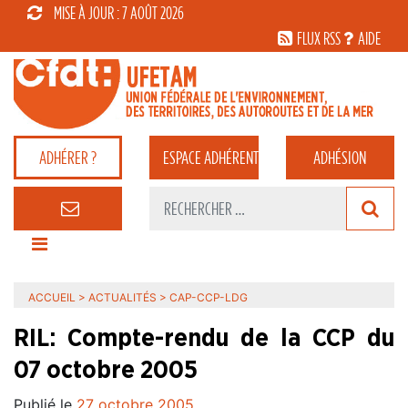
MISE À JOUR : 7 AOÛT 2026
FLUX RSS
AIDE
ADHÉRER ?
ESPACE
ADHÉRENT
ADHÉSION
ACCUEIL
>
ACTUALITÉS
>
CAP-CCP-LDG
RIL: Compte-rendu de la CCP du
07 octobre 2005
Publié le
27 octobre 2005