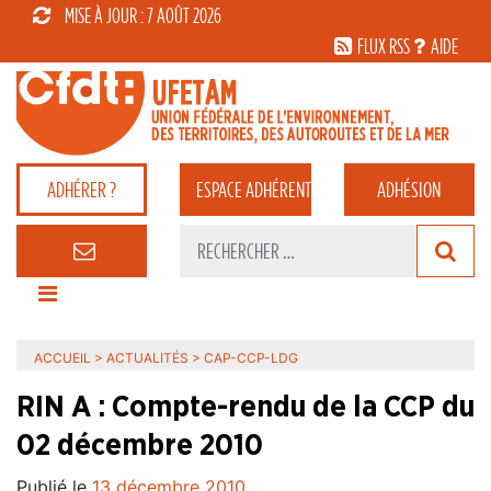
MISE À JOUR : 7 AOÛT 2026
FLUX RSS
AIDE
ADHÉRER ?
ESPACE
ADHÉRENT
ADHÉSION
ACCUEIL
>
ACTUALITÉS
>
CAP-CCP-LDG
RIN A : Compte-rendu de la CCP du
02 décembre 2010
Publié le
13 décembre 2010