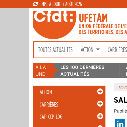
MISE À JOUR : 7 AOÛT 2026
TOUTES ACTUALITÉS
ACTION
CARRIÈRE
A LA
LES 100 DERNIÈRES
UNE
ACTUALITÉS
ACCU
ACTION
SAL
CARRIÈRES
Publié
CAP-CCP-LDG