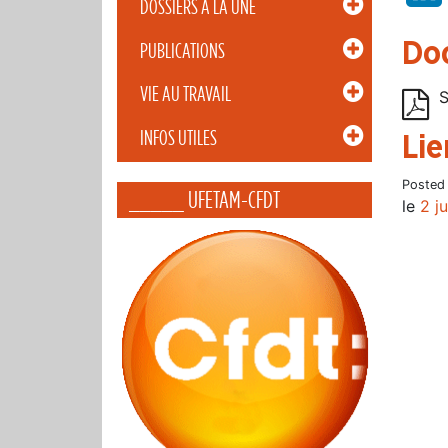
DOSSIERS À LA UNE
Do
PUBLICATIONS
VIE AU TRAVAIL
S
INFOS UTILES
Lie
Posted
_____ UFETAM-CFDT
le
2 ju