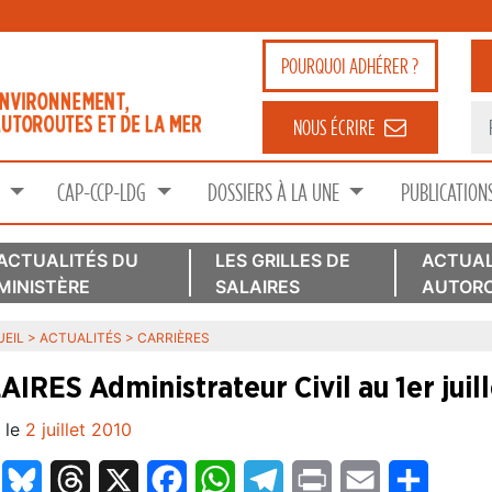
POURQUOI
ADHÉRER ?
NOUS ÉCRIRE
S
CAP-CCP-LDG
DOSSIERS À LA UNE
PUBLICATION
ACTUALITÉS DU
LES GRILLES DE
ACTUAL
MINISTÈRE
SALAIRES
AUTORO
EIL
>
ACTUALITÉS
>
CARRIÈRES
AIRES Administrateur Civil au 1er juil
 le
2 juillet 2010
LinkedIn
Bluesky
Threads
X
Facebook
WhatsApp
Telegram
Print
Email
Partage