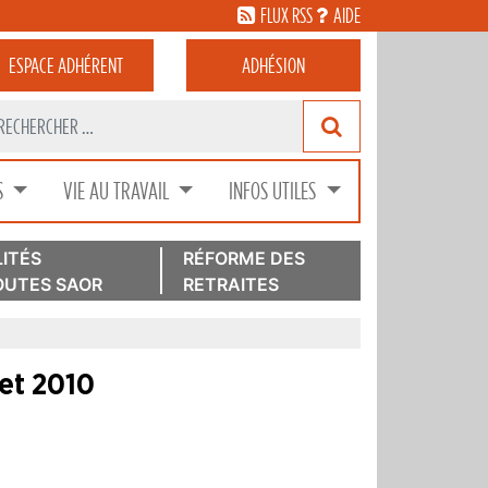
FLUX RSS
AIDE
ESPACE
ADHÉRENT
ADHÉSION
S
VIE AU TRAVAIL
INFOS UTILES
ITÉS
RÉFORME DES
UTES SAOR
RETRAITES
let 2010
r