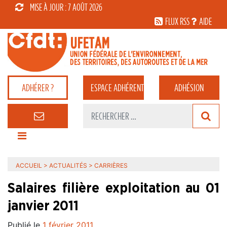
MISE À JOUR : 7 AOÛT 2026
FLUX RSS
AIDE
ADHÉRER ?
ESPACE
ADHÉRENT
ADHÉSION
ACCUEIL
>
ACTUALITÉS
>
CARRIÈRES
Salaires filière exploitation au 01
janvier 2011
Publié le
1 février 2011