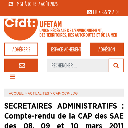
MISE À JOUR : 7 AOÛT 2026
FLUX RSS
AIDE
ADHÉRER ?
ESPACE
ADHÉRENT
ADHÉSION
ACCUEIL
>
ACTUALITÉS
>
CAP-CCP-LDG
SECRETAIRES ADMINISTRATIFS :
Compte-rendu de la CAP des SAE
des 08, 09 et 10 mars 2011