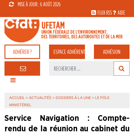
MISE À JOUR : 6 AOÛT 2026
FLUX RSS
AIDE
ADHÉRER ?
ESPACE
ADHÉRENT
ADHÉSION
ACCUEIL
>
ACTUALITÉS
>
DOSSIERS À LA UNE
>
LE PÔLE
MINISTÉRIEL
Service Navigation : Compte-
rendu de la réunion au cabinet du