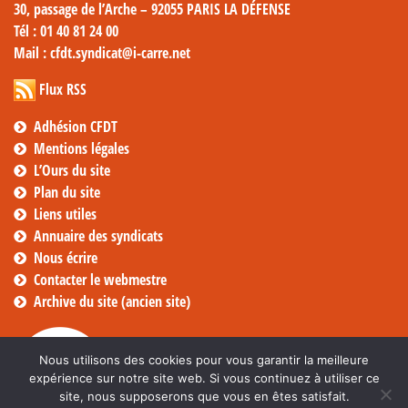
30, passage de l’Arche – 92055 PARIS LA DÉFENSE
Tél
: 01 40 81 24 00
Mail
: cfdt.syndicat@i-carre.net
Flux RSS
Adhésion CFDT
Mentions légales
L’Ours du site
Plan du site
Liens utiles
Annuaire des syndicats
Nous écrire
Contacter le webmestre
Archive du site (ancien site)
Nous utilisons des cookies pour vous garantir la meilleure
expérience sur notre site web. Si vous continuez à utiliser ce
site, nous supposerons que vous en êtes satisfait.