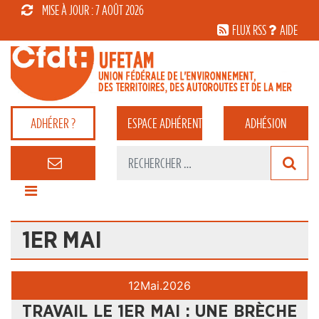
MISE À JOUR : 7 AOÛT 2026
FLUX RSS
AIDE
ADHÉRER ?
ESPACE
ADHÉRENT
ADHÉSION
1ER MAI
12
Mai.
2026
TRAVAIL LE 1ER MAI : UNE BRÈCHE