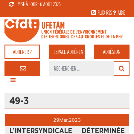
MISE À JOUR : 6 AOÛT 2026
FLUX RSS
AIDE
ADHÉRER ?
ESPACE
ADHÉRENT
ADHÉSION
49-3
29
Mar.
2023
L’INTERSYNDICALE DÉTERMINÉE