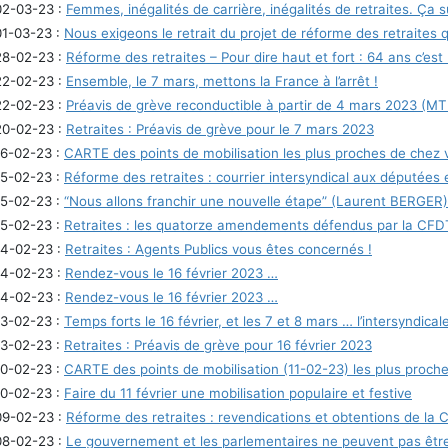
02-03-23 :
Femmes, inégalités de carrière, inégalités de retraites. Ça su
01-03-23 :
Nous exigeons le retrait du projet de réforme des retraites 
28-02-23 :
Réforme des retraites – Pour dire haut et fort : 64 ans c’est
22-02-23 :
Ensemble, le 7 mars, mettons la France à l’arrêt !
22-02-23 :
Préavis de grève reconductible à partir de 4 mars 2023 
20-02-23 :
Retraites : Préavis de grève pour le 7 mars 2023
16-02-23 :
CARTE des points de mobilisation les plus proches de chez 
15-02-23 :
Réforme des retraites : courrier intersyndical aux députées
15-02-23 :
“Nous allons franchir une nouvelle étape” (Laurent BERGER)
15-02-23 :
Retraites : les quatorze amendements défendus par la CFD
14-02-23 :
Retraites : Agents Publics vous êtes concernés !
14-02-23 :
Rendez-vous le 16 février 2023 …
14-02-23 :
Rendez-vous le 16 février 2023 …
13-02-23 :
Temps forts le 16 février, et les 7 et 8 mars … l’intersyndic
13-02-23 :
Retraites : Préavis de grève pour 16 février 2023
10-02-23 :
CARTE des points de mobilisation (11-02-23) les plus proche
10-02-23 :
Faire du 11 février une mobilisation populaire et festive
09-02-23 :
Réforme des retraites : revendications et obtentions de la
08-02-23 :
Le gouvernement et les parlementaires ne peuvent pas être