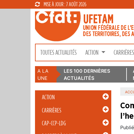
MISE À JOUR : 7 AOÛT 2026
TOUTES ACTUALITÉS
ACTION
CARRIÈRE
A LA
LES 100 DERNIÈRES
UNE
ACTUALITÉS
ACCU
ACTION
Com
CARRIÈRES
l’he
CAP-CCP-LDG
Publié