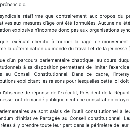
préhensible.
ersyndicale réaffirme que contrairement aux propos du 
natives aux mesures d’âge ont été formulées. Aucune n’a été
tuation explosive n’incombe donc pas aux organisations syn
 que l’exécutif cherche à tourner la page, ce mouvement 
me la détermination du monde du travail et de la jeunesse à 
ssue d’un parcours parlementaire chaotique, au cours duque
tutionnels à sa disposition permettant de limiter l’exercic
s au Conseil Constitutionnel. Dans ce cadre, l’inters
butions explicitant les raisons pour lesquelles cette loi doi
 l’absence de réponse de l’exécutif, Président de la Républ
unesse, ont demandé publiquement une consultation citoye
rlementaires se sont saisis de l’outil constitutionnel à l
endum d’Initiative Partagée au Conseil constitutionnel. L
rêtes à y prendre toute leur part dans le périmètre de leur