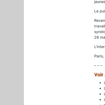
jeunes
Le pui
Revend
trava
syndi
28 ma
L’inte
Paris,
– – –
Voir 