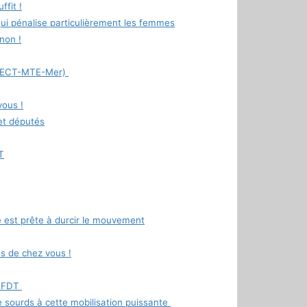
ffit !
qui pénalise particulièrement les femmes
 non !
(MTECT-MTE-Mer)
vous !
 et députés
T
ale est prête à durcir le mouvement
s de chez vous !
 CFDT
 sourds à cette mobilisation puissante