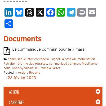
– – – – – – – –
LinkedIn
Bluesky
Threads
X
Facebook
WhatsApp
Telegram
Print
Email
Partager
Documents
Le communiqué commun pour le 7 mars
communiqué inter-confédéral
,
signez la pétition
,
mobilisation
,
Retraite
,
réforme des retraites
,
communiqué commun
,
Mobilisons-
nous
,
unité syndicale
,
la France à l'arrêt
Posted in
Action
,
Retraite
le
28 février 2023
ACTION
CARRIÈRES