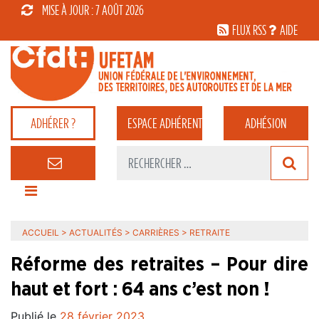
MISE À JOUR : 7 AOÛT 2026
FLUX RSS
AIDE
ADHÉRER ?
ESPACE
ADHÉRENT
ADHÉSION
ACCUEIL
>
ACTUALITÉS
>
CARRIÈRES
>
RETRAITE
Réforme des retraites – Pour dire
haut et fort : 64 ans c’est non !
Publié le
28 février 2023