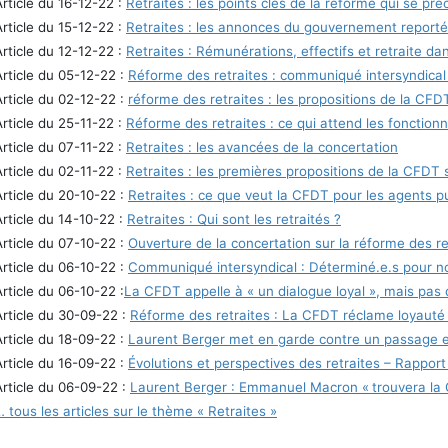
Article du 16-12-22 :
Retraites : les points clés de la réforme qui se pr
Article du 15-12-22 :
Retraites : les annonces du gouvernement reporté
Article du 12-12-22 :
Retraites : Rémunérations, effectifs et retraite da
Article du 05-12-22 :
Réforme des retraites : communiqué intersyndica
Article du 02-12-22 :
réforme des retraites : les propositions de la CFD
Article du 25-11-22 :
Réforme des retraites : ce qui attend les fonctionn
Article du 07-11-22 :
Retraites : les avancées de la concertation
Article du 02-11-22 :
Retraites : les premières propositions de la CFDT su
Article du 20-10-22 :
Retraites : ce que veut la CFDT pour les agents pu
Article du 14-10-22 :
Retraites : Qui sont les retraités ?
Article du 07-10-22 :
Ouverture de la concertation sur la réforme des re
Article du 06-10-22 :
Communiqué intersyndical : Déterminé.e.s pour no
Article du 06-10-22 :
La CFDT appelle à « un dialogue loyal », mais pas 
Article du 30-09-22 :
Réforme des retraites : La CFDT réclame loyauté
Article du 18-09-22 :
Laurent Berger met en garde contre un passage en
Article du 16-09-22 :
Évolutions et perspectives des retraites – Rappo
Article du 06-09-22 :
Laurent Berger : Emmanuel Macron « trouvera la 
… tous les articles sur le thème « Retraites »