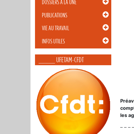
DOSSIERS À LA UNE
PUBLICATIONS
VIE AU TRAVAIL
INFOS UTILES
_____ UFETAM-CFDT
Préav
compt
les ag
– – – 