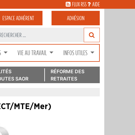
FLUX RSS
AIDE
ESPACE
ADHÉRENT
ADHÉSION
S
VIE AU TRAVAIL
INFOS UTILES
ITÉS
RÉFORME DES
UTES SAOR
RETRAITES
MTECT/MTE/Mer)