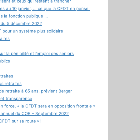
écisent et ceux qui restent à trancher
es au 10 janvier, … ce que la CFDT en pense
ns la fonction publique …
l du 5 décembre 2022
T pour un système plus solidaire
aires
r la pénibilité et l’emploi des seniors
blics
traites
s retraites
de retraite à 65 ans, prévient Berger
 et transparence
 force, « la CFDT sera en opposition frontale »
rt annuel du COR – Septembre 2022
CFDT sur sa route » !