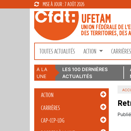
MISE À JOUR : 7 AOÛT 2026
TOUTES ACTUALITÉS
ACTION
CARRIÈRE
A LA
LES 100 DERNIÈRES
UNE
ACTUALITÉS
ACCU
ACTION
Ret
CARRIÈRES
Publié
CAP-CCP-LDG