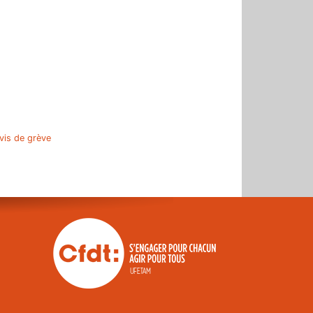
r
vis de grève