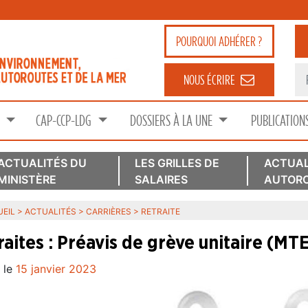
POURQUOI
ADHÉRER ?
NOUS ÉCRIRE
S
CAP-CCP-LDG
DOSSIERS À LA UNE
PUBLICATION
ACTUALITÉS DU
LES GRILLES DE
ACTUAL
MINISTÈRE
SALAIRES
AUTORO
EIL
>
ACTUALITÉS
>
CARRIÈRES
>
RETRAITE
raites : Préavis de grève unitaire (
 le
15 janvier 2023