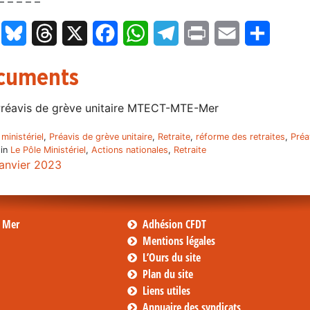
– – – – –
LinkedIn
Bluesky
Threads
X
Facebook
WhatsApp
Telegram
Print
Email
Partage
cuments
réavis de grève unitaire MTECT-MTE-Mer
 ministériel
,
Préavis de grève unitaire
,
Retraite
,
réforme des retraites
,
Préa
 in
Le Pôle Ministériel
,
Actions nationales
,
Retraite
janvier 2023
s Mer
Adhésion CFDT
Mentions légales
L’Ours du site
Plan du site
Liens utiles
Annuaire des syndicats