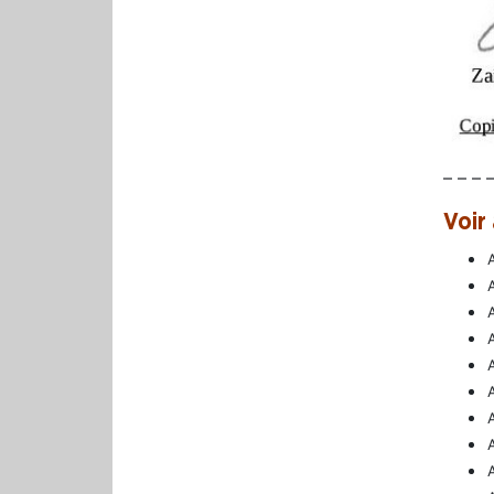
– – – 
Voir 