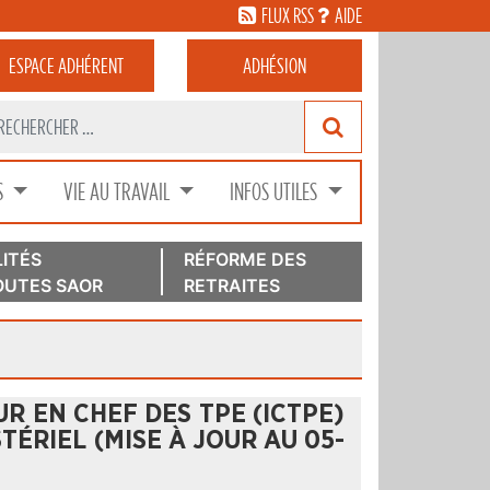
FLUX RSS
AIDE
ESPACE
ADHÉRENT
ADHÉSION
S
VIE AU TRAVAIL
INFOS UTILES
ITÉS
RÉFORME DES
UTES SAOR
RETRAITES
EUR EN CHEF DES TPE (ICTPE)
TÉRIEL (MISE À JOUR AU 05-