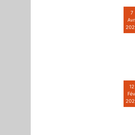
7
Avr
202
12
Fév
202