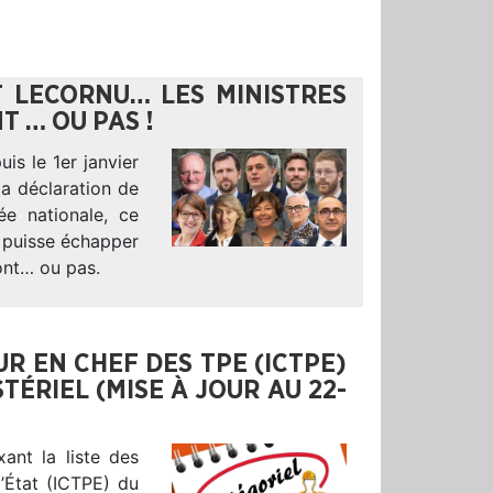
 LECORNU… LES MINISTRES
 … OU PAS !
s le 1er janvier
la déclaration de
ée nationale, ce
 puisse échapper
ont… ou pas.
EUR EN CHEF DES TPE (ICTPE)
TÉRIEL (MISE À JOUR AU 22-
xant la liste des
l’État (ICTPE) du