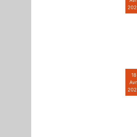
Avr
202
18
Avr
202