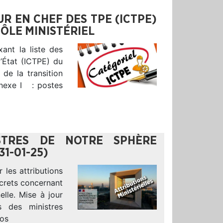
EUR EN CHEF DES TPE (ICTPE)
PÔLE MINISTÉRIEL
xant la liste des
l’État (ICTPE) du
de la transition
nnexe I : postes
ISTRES DE NOTRE SPHÈRE
1-01-25)
 les attributions
écrets concernant
elle. Mise à jour
s des ministres
nos