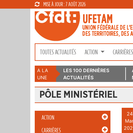
MISE À JOUR : 7 AOÛT 2026
TOUTES ACTUALITÉS
ACTION
CARRIÈRE
A LA
LES 100 DERNIÈRES
UNE
ACTUALITÉS
PÔLE MINISTÉRIEL
24
ACTION
Mar
202
CARRIÈRES