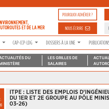
POURQUOI
ADHÉRER ?
NOUS ÉCRIRE
S
CAP-CCP-LDG
DOSSIERS À LA UNE
PUBLICATION
ACTUALITÉS DU
LES GRILLES DE
ACTUAL
MINISTÈRE
SALAIRES
AUTORO
ITPE : LISTE DES EMPLOIS D’INGÉNI
DU 1ER ET 2E GROUPE AU PÔLE MINIS
.
03-26)
6