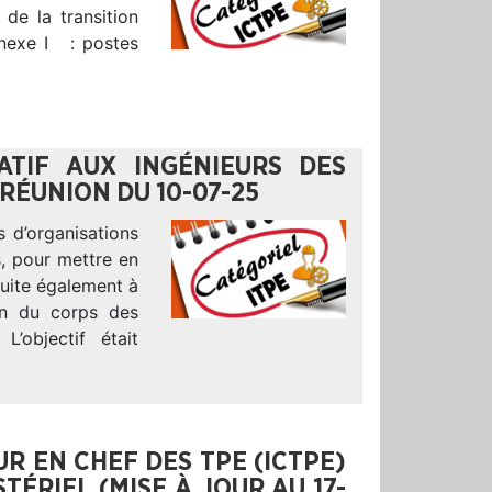
de la transition
nnexe I : postes
ATIF AUX INGÉNIEURS DES
 RÉUNION DU 10-07-25
s d’organisations
s, pour mettre en
 suite également à
ion du corps des
L’objectif était
EUR EN CHEF DES TPE (ICTPE)
TÉRIEL (MISE À JOUR AU 17-