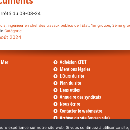
cuments
rrêté du 09-08-24
ois
,
ingénieur en chef des travaux publics de l'Etat
,
1er groupe
,
2ème gro
 in
Catégoriel
août 2024
s Mer
Adhésion CFDT
Mentions légales
L’Ours du site
Plan du site
Liens utiles
Annuaire des syndicats
Nous écrire
Contacter le webmestre
Archive du site (ancien site)
eure expérience sur notre site web. Si vous continuez à utiliser ce sit