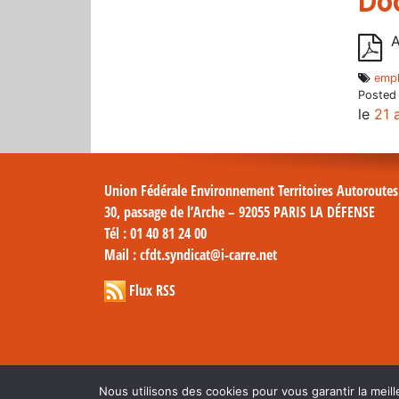
Do
A
empl
Posted
le
21 
Union Fédérale Environnement Territoires Autoroute
30, passage de l’Arche – 92055 PARIS LA DÉFENSE
Tél
: 01 40 81 24 00
Mail
: cfdt.syndicat@i-carre.net
Flux RSS
Nous utilisons des cookies pour vous garantir la meill