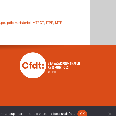
upe
,
pôle ministériel
,
MTECT
,
ITPE
,
MTE
e, nous supposerons que vous en êtes satisfait.
OK