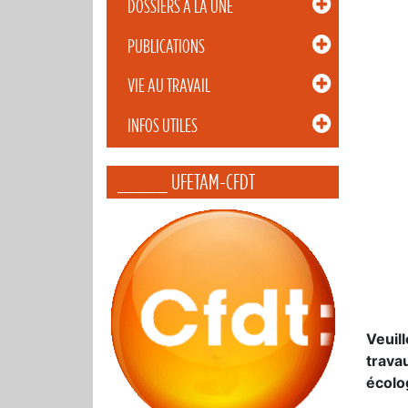
DOSSIERS À LA UNE
PUBLICATIONS
VIE AU TRAVAIL
INFOS UTILES
_____ UFETAM-CFDT
Veuil
trava
écolo