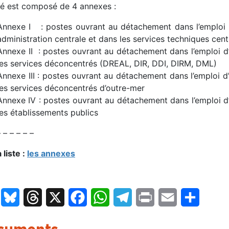
êté est composé de 4 annexes :
Annexe I : postes ouvrant au détachement dans l’emploi d
administration centrale et dans les services techniques cen
Annexe II : postes ouvrant au détachement dans l’emploi d
les services déconcentrés (DREAL, DIR, DDI, DIRM, DML)
Annexe III : postes ouvrant au détachement dans l’emploi d
les services déconcentrés d’outre-mer
Annexe IV : postes ouvrant au détachement dans l’emploi d
les établissements publics
– – – – – –
a liste :
les annexes
LinkedIn
Bluesky
Threads
X
Facebook
WhatsApp
Telegram
Print
Email
Partage