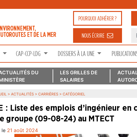
POURQUOI
ADHÉRER ?
NOUS ÉCRIRE
S
CAP-CCP-LDG
DOSSIERS À LA UNE
PUBLICATION
ACTUALITÉS DU
LES GRILLES DE
ACTUAL
MINISTÈRE
SALAIRES
AUTORO
EIL
>
ACTUALITÉS
>
CARRIÈRES
>
CATÉGORIEL
E : Liste des emplois d’ingénieur en 
2e groupe (09-08-24) au MTECT
 le
21 août 2024