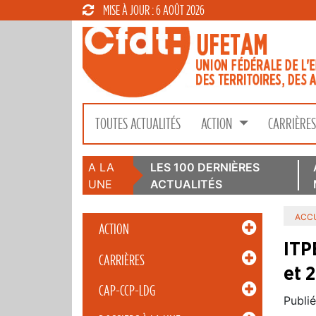
MISE À JOUR : 6 AOÛT 2026
TOUTES ACTUALITÉS
ACTION
CARRIÈRE
A LA
LES 100 DERNIÈRES
UNE
ACTUALITÉS
ACCU
ACTION
ITP
CARRIÈRES
et 
CAP-CCP-LDG
Publié