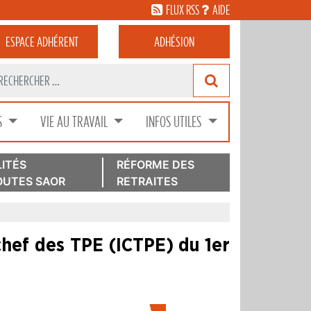
FLUX RSS
AIDE
ESPACE
ADHÉRENT
ADHÉSION
S
VIE AU TRAVAIL
INFOS UTILES
ITÉS
RÉFORME DES
UTES SAOR
RETRAITES
chef des TPE (ICTPE) du 1er