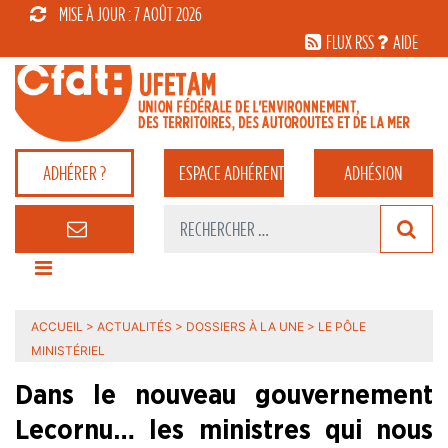
MISE À JOUR : 7 AOÛT 2026
FLUX RSS
AIDE
ADHÉRER ?
ESPACE
ADHÉRENT
ADHÉSION
ACCUEIL
>
ACTUALITÉS
>
DOSSIERS À LA UNE
>
LE PÔLE
MINISTÉRIEL
Dans le nouveau gouvernement
Lecornu… les ministres qui nous