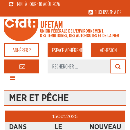
MISE À JOUR : 10 AOÛT 2026
FLUX RSS
AIDE
ADHÉRER ?
ESPACE
ADHÉRENT
ADHÉSION
MER ET PÊCHE
15
Oct.
2025
DANS LE NOUVEAU