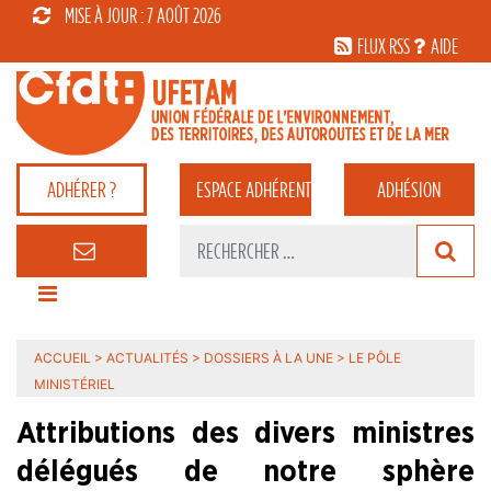
MISE À JOUR : 7 AOÛT 2026
FLUX RSS
AIDE
ADHÉRER ?
ESPACE
ADHÉRENT
ADHÉSION
ACCUEIL
>
ACTUALITÉS
>
DOSSIERS À LA UNE
>
LE PÔLE
MINISTÉRIEL
Attributions des divers ministres
délégués de notre sphère