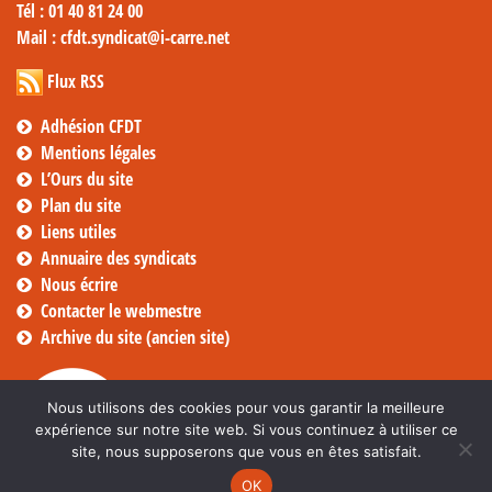
Tél
: 01 40 81 24 00
Mail
: cfdt.syndicat@i-carre.net
Flux RSS
Adhésion CFDT
Mentions légales
L’Ours du site
Plan du site
Liens utiles
Annuaire des syndicats
Nous écrire
Contacter le webmestre
Archive du site (ancien site)
Nous utilisons des cookies pour vous garantir la meilleure
expérience sur notre site web. Si vous continuez à utiliser ce
site, nous supposerons que vous en êtes satisfait.
OK