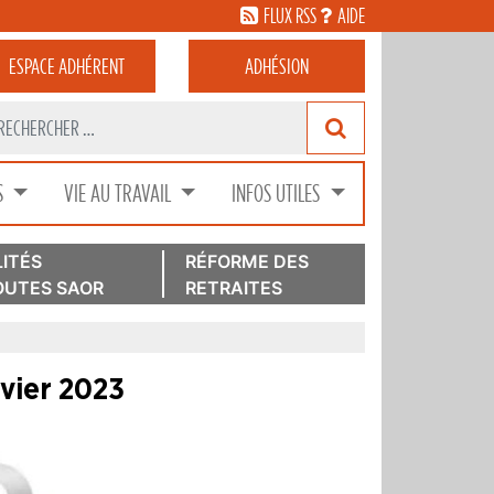
FLUX RSS
AIDE
ESPACE
ADHÉRENT
ADHÉSION
S
VIE AU TRAVAIL
INFOS UTILES
ITÉS
RÉFORME DES
UTES SAOR
RETRAITES
nvier 2023