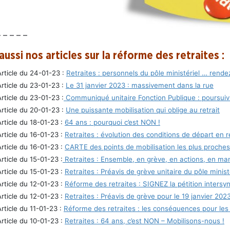
– – – – –
aussi nos articles sur la réforme des retraites :
Article du 24-01-23 :
Retraites : personnels du pôle ministériel … rende
Article du 23-01-23 :
Le 31 janvier 2023 : massivement dans la rue
Article du 23-01-23 :
Communiqué unitaire Fonction Publique : poursuivre
Article du 20-01-23 :
Une puissante mobilisation qui oblige au retrait
Article du 18-01-23 :
64 ans : pourquoi c’est NON !
Article du 16-01-23 :
Retraites : évolution des conditions de départ en 
Article du 16-01-23 :
CARTE des points de mobilisation les plus proches
Article du 15-01-23 :
Retraites : Ensemble, en grève, en actions, en m
Article du 15-01-23 :
Retraites : Préavis de grève unitaire du pôle min
Article du 12-01-23 :
Réforme des retraites : SIGNEZ la pétition intersy
Article du 12-01-23 :
Retraites : Préavis de grève pour le 19 janvier 202
Article du 11-01-23 :
Réforme des retraites : les conséquences pour les
Article du 10-01-23 :
Retraites : 64 ans, c’est NON – Mobilisons-nous !