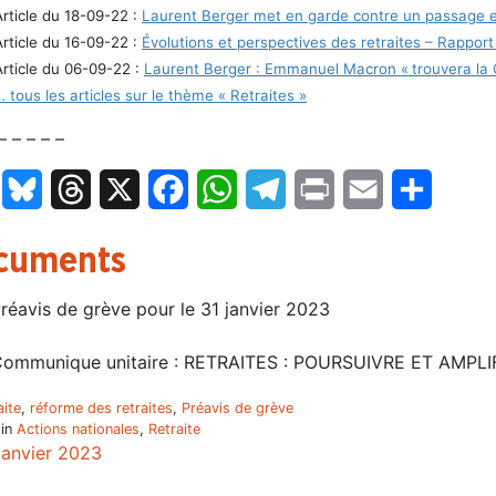
Article du 18-09-22 :
Laurent Berger met en garde contre un passage en
Article du 16-09-22 :
Évolutions et perspectives des retraites – Rappo
Article du 06-09-22 :
Laurent Berger : Emmanuel Macron « trouvera la 
… tous les articles sur le thème « Retraites »
– – – – –
LinkedIn
Bluesky
Threads
X
Facebook
WhatsApp
Telegram
Print
Email
Partage
cuments
réavis de grève pour le 31 janvier 2023
ommunique unitaire : RETRAITES : POURSUIVRE ET AMPLI
aite
,
réforme des retraites
,
Préavis de grève
 in
Actions nationales
,
Retraite
janvier 2023