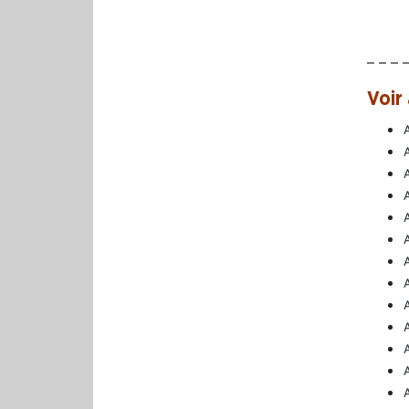
– – – 
Voir 