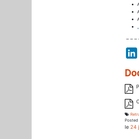
– – – 
Do
P
C
Retr
Posted
le
24 