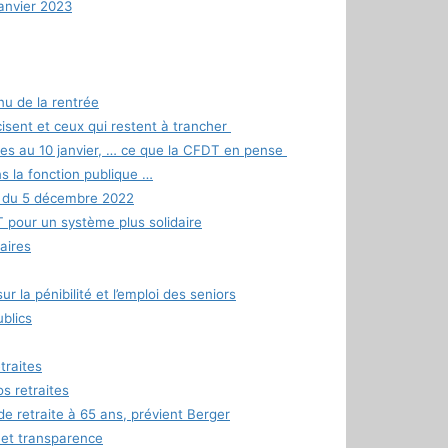
janvier 2023
nu de la rentrée
écisent et ceux qui restent à trancher
es au 10 janvier, … ce que la CFDT en pense
ns la fonction publique …
l du 5 décembre 2022
T pour un système plus solidaire
aires
r la pénibilité et l’emploi des seniors
blics
traites
s retraites
de retraite à 65 ans, prévient Berger
 et transparence