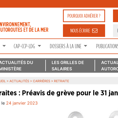
POURQUOI
ADHÉRER ?
NOUS ÉCRIRE
S
CAP-CCP-LDG
DOSSIERS À LA UNE
PUBLICATION
ACTUALITÉS DU
LES GRILLES DE
ACTUAL
MINISTÈRE
SALAIRES
AUTORO
EIL
>
ACTUALITÉS
>
CARRIÈRES
>
RETRAITE
raites : Préavis de grève pour le 31 ja
 le
24 janvier 2023