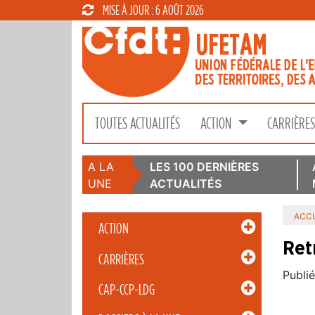
MISE À JOUR : 6 AOÛT 2026
TOUTES ACTUALITÉS
ACTION
CARRIÈRE
A LA
LES 100 DERNIÈRES
UNE
ACTUALITÉS
ACCU
ACTION
Ret
CARRIÈRES
Publié
CAP-CCP-LDG