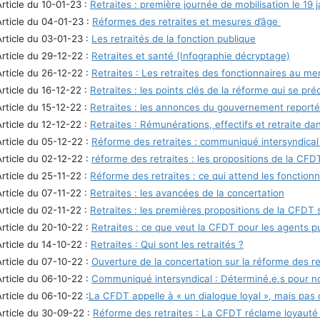
Article du 10-01-23 :
Retraites : première journée de mobilisation le 19 
Article du 04-01-23 :
Réformes des retraites et mesures d’âge
Article du 03-01-23 :
Les retraités de la fonction publique
Article du 29-12-22 :
Retraites et santé (Infographie décryptage)
Article du 26-12-22 :
Retraites : Les retraites des fonctionnaires au me
Article du 16-12-22 :
Retraites : les points clés de la réforme qui se pr
Article du 15-12-22 :
Retraites : les annonces du gouvernement reporté
Article du 12-12-22 :
Retraites : Rémunérations, effectifs et retraite da
Article du 05-12-22 :
Réforme des retraites : communiqué intersyndica
Article du 02-12-22 :
réforme des retraites : les propositions de la CFD
Article du 25-11-22 :
Réforme des retraites : ce qui attend les fonctionn
Article du 07-11-22 :
Retraites : les avancées de la concertation
Article du 02-11-22 :
Retraites : les premières propositions de la CFDT su
Article du 20-10-22 :
Retraites : ce que veut la CFDT pour les agents pu
Article du 14-10-22 :
Retraites : Qui sont les retraités ?
Article du 07-10-22 :
Ouverture de la concertation sur la réforme des re
Article du 06-10-22 :
Communiqué intersyndical : Déterminé.e.s pour no
Article du 06-10-22 :
La CFDT appelle à « un dialogue loyal », mais pas 
Article du 30-09-22 :
Réforme des retraites : La CFDT réclame loyauté