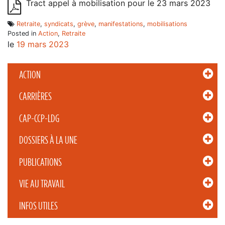
Tract appel à mobilisation pour le 23 mars 2023
Retraite
,
syndicats
,
grève
,
manifestations
,
mobilisations
Posted in
Action
,
Retraite
le
19 mars 2023
ACTION
CARRIÈRES
CAP-CCP-LDG
DOSSIERS À LA UNE
PUBLICATIONS
VIE AU TRAVAIL
INFOS UTILES