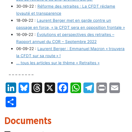
30-09-22 :
Réforme des retraites : La CFDT réclame
loyauté et transparence
18-09-22 :
Laurent Berger met en garde contre un
passage en force, « la CFDT sera en opposition frontale »
16-09-22 :
Évolutions et perspectives des retraites –
Rapport annuel du COR – Septembre 2022
06-09-22 :
Laurent Berger : Emmanuel Macron « trouvera
la CFDT sur sa route » !
… tous les articles sur le thème « Retraites »
– – – – – – – –
LinkedIn
Bluesky
Threads
X
Facebook
WhatsApp
Telegram
Print
Email
Partager
Documents