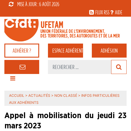
MISE À JOUR : 6 AOÛT 2026
FLUX RSS
AIDE
ADHÉRER ?
ESPACE
ADHÉRENT
ADHÉSION
ACCUEIL
>
ACTUALITÉS
>
NON CLASSÉ
>
INFOS PARTICULIÈRES
AUX ADHÉRENTS
Appel à mobilisation du jeudi 23
mars 2023