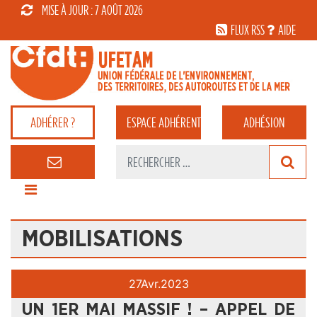
MISE À JOUR : 7 AOÛT 2026
FLUX RSS
AIDE
ADHÉRER ?
ESPACE
ADHÉRENT
ADHÉSION
MOBILISATIONS
27
Avr.
2023
UN 1ER MAI MASSIF ! – APPEL DE