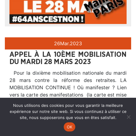
26
Mar.
2023
APPEL À LA 10ÈME MOBILISATION
DU MARDI 28 MARS 2023
Pour la dixième mobilisation nationale du mardi
28 mars contre la réforme des retraites. LA
MOBILISATION CONTINUE ! Où manifester ? Lien
vers la carte des manifestations (la carte est mise
à jour au fur et à mesure) Voir aussi nos articles
Nous utilisons des cookies pour vous garantir la meilleure
sur la réforme des retraites : 24-03-23 : Message
expérience sur notre site web. Si vous continuez à utiliser ce
envoyé aux personnels
site, nous supposerons que vous en êtes satisfait.
OK