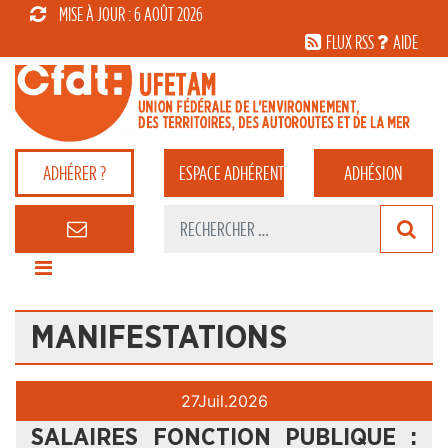
MISE À JOUR : 6 AOÛT 2026
FLUX RSS
AIDE
ADHÉRER ?
ESPACE
ADHÉRENT
ADHÉSION
MANIFESTATIONS
27
Juil.
2026
SALAIRES FONCTION PUBLIQUE :