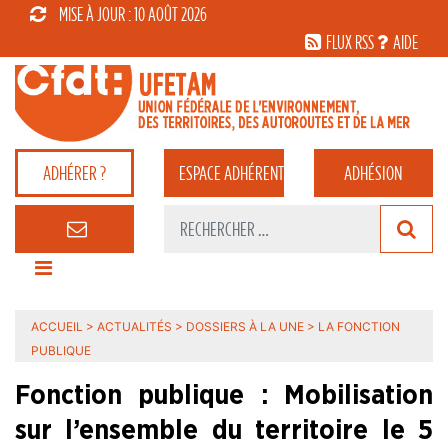
MISE À JOUR : 10 AOÛT 2026
FLUX RSS
AIDE
ADHÉRER ?
ESPACE
ADHÉRENT
ADHÉSION
ACCUEIL
>
ACTUALITÉS
>
DOSSIERS À LA UNE
>
LA FONCTION
PUBLIQUE
Fonction publique : Mobilisation
sur l’ensemble du territoire le 5