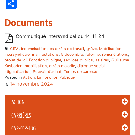
Partager
Documents
Communiqué intersyndical du 14-11-24
GIPA
,
indemnisation des arrêts de travail
,
grève
,
Mobilisation
intersyndicale
,
manifestations
,
5 décembre
,
réforme
,
rémunérations
,
projet de loi
,
Fonction publique
,
services publics
,
salaires
,
Guillaume
Kasbarian
,
mobilisation
,
arrêts maladie
,
dialogue social
,
stigmatisation
,
Pouvoir d'achat
,
Temps de carence
Posted in
Action
,
La Fonction Publique
le
14 novembre 2024
ACTION
CARRIÈRES
CAP-CCP-LDG