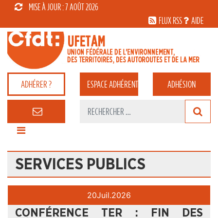
MISE À JOUR : 7 AOÛT 2026
FLUX RSS
AIDE
ADHÉRER ?
ESPACE
ADHÉRENT
ADHÉSION
SERVICES PUBLICS
20
Juil.
2026
CONFÉRENCE TER : FIN DES