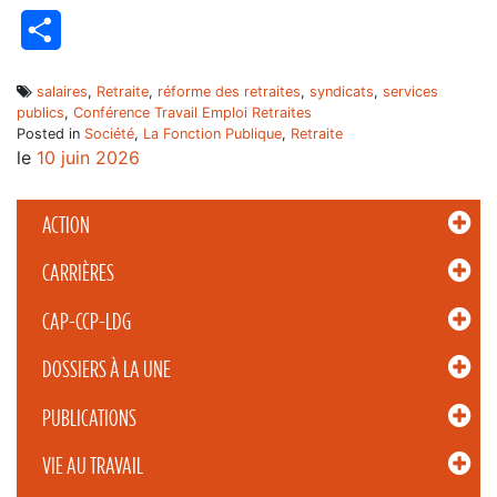
Partager
salaires
,
Retraite
,
réforme des retraites
,
syndicats
,
services
publics
,
Conférence Travail Emploi Retraites
Posted in
Société
,
La Fonction Publique
,
Retraite
le
10 juin 2026
ACTION
CARRIÈRES
CAP-CCP-LDG
DOSSIERS À LA UNE
PUBLICATIONS
VIE AU TRAVAIL