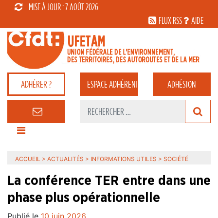
MISE À JOUR : 7 AOÛT 2026
FLUX RSS
AIDE
ADHÉRER ?
ESPACE
ADHÉRENT
ADHÉSION
ACCUEIL
>
ACTUALITÉS
>
INFORMATIONS UTILES
>
SOCIÉTÉ
La conférence TER entre dans une
phase plus opérationnelle
Publié le
10 juin 2026