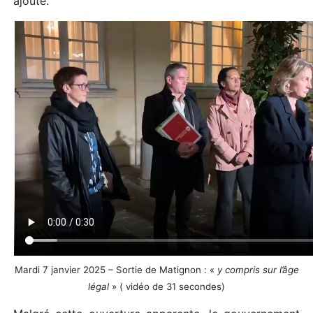
ajouté.
Mardi 7 janvier 2025 – Sortie de Matignon : «
y compris sur l’âge
légal
» ( vidéo de 31 secondes)