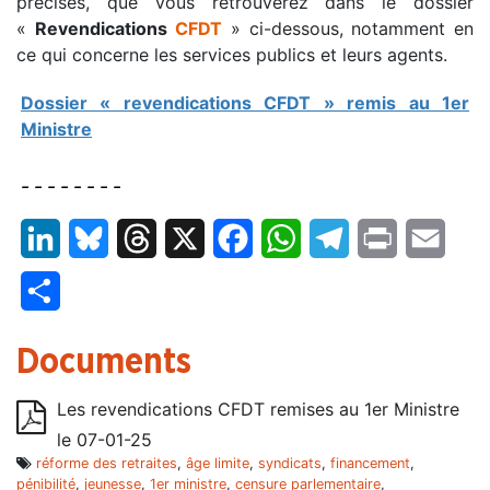
précises, que vous retrouverez dans le dossier
«
Revendications
CFDT
» ci-dessous, notamment en
ce qui concerne les services publics et leurs agents.
Dossier « revendications CFDT » remis au 1er
Ministre
– – – – – – – –
LinkedIn
Bluesky
Threads
X
Facebook
WhatsApp
Telegram
Print
Email
Partager
Documents
Les revendications CFDT remises au 1er Ministre
le 07-01-25
réforme des retraites
,
âge limite
,
syndicats
,
financement
,
pénibilité
,
jeunesse
,
1er ministre
,
censure parlementaire
,