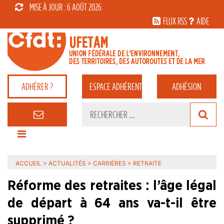
MISE À JOUR : 6 AOÛT 2026
FLUX RSS
AIDE
ADHÉRER ?
ESPACE
ADHÉRENT
ADHÉSION
ACCUEIL
>
ACTUALITÉS
>
CARRIÈRES
>
RETRAITE
Réforme des retraites : l’âge légal
de départ à 64 ans va-t-il être
supprimé ?