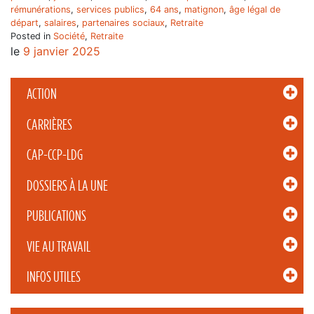
rémunérations
,
services publics
,
64 ans
,
matignon
,
âge légal de
départ
,
salaires
,
partenaires sociaux
,
Retraite
Posted in
Société
,
Retraite
le
9 janvier 2025
ACTION
CARRIÈRES
CAP-CCP-LDG
DOSSIERS À LA UNE
PUBLICATIONS
VIE AU TRAVAIL
INFOS UTILES