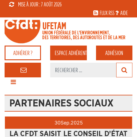
MISE À JOUR : 7 AOÛT 2026
FLUX RSS
AIDE
ADHÉRER ?
ESPACE
ADHÉRENT
ADHÉSION
PARTENAIRES SOCIAUX
30
Sep.
2025
LA CFDT SAISIT LE CONSEIL D’ÉTAT