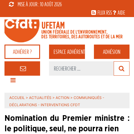
MISE À JOUR : 10 AOÛT 2026
FLUX RSS
AIDE
ADHÉRER ?
ESPACE
ADHÉRENT
ADHÉSION
ACCUEIL
>
ACTUALITÉS
>
ACTION
>
COMMUNIQUÉS -
DÉCLARATIONS - INTERVENTIONS CFDT
Nomination du Premier ministre :
le politique, seul, ne pourra rien