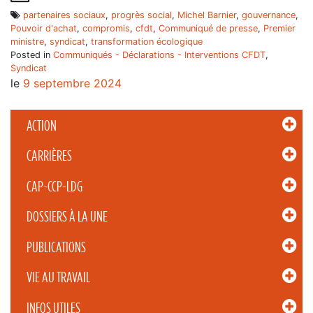
partenaires sociaux
,
progrès social
,
Michel Barnier
,
gouvernance
,
Pouvoir d'achat
,
compromis
,
cfdt
,
Communiqué de presse
,
Premier
ministre
,
syndicat
,
transformation écologique
Posted in
Communiqués - Déclarations - Interventions CFDT
,
Syndicat
le
9 septembre 2024
ACTION
CARRIÈRES
CAP-CCP-LDG
DOSSIERS À LA UNE
PUBLICATIONS
VIE AU TRAVAIL
INFOS UTILES