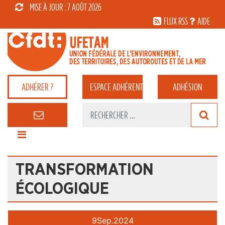
MISE À JOUR : 7 AOÛT 2026
FLUX RSS
AIDE
ADHÉRER ?
ESPACE
ADHÉRENT
ADHÉSION
TRANSFORMATION
ÉCOLOGIQUE
9
Sep.
2024