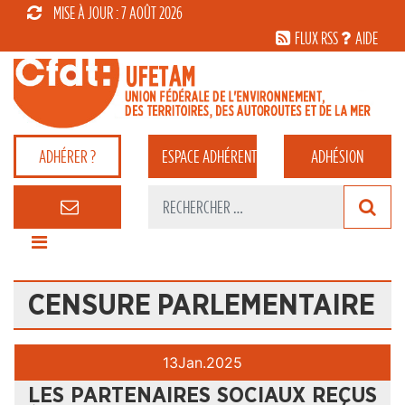
MISE À JOUR : 7 AOÛT 2026
FLUX RSS
AIDE
ADHÉRER ?
ESPACE
ADHÉRENT
ADHÉSION
CENSURE PARLEMENTAIRE
13
Jan.
2025
LES PARTENAIRES SOCIAUX REÇUS