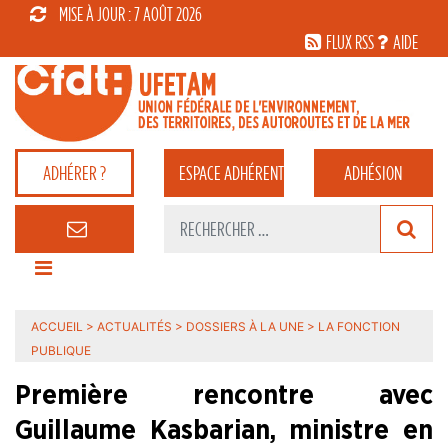
MISE À JOUR : 7 AOÛT 2026
FLUX RSS
AIDE
ADHÉRER ?
ESPACE
ADHÉRENT
ADHÉSION
ACCUEIL
>
ACTUALITÉS
>
DOSSIERS À LA UNE
>
LA FONCTION
PUBLIQUE
Première rencontre avec
Guillaume Kasbarian, ministre en