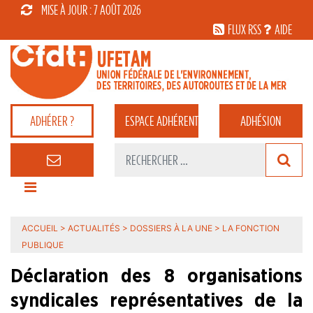
MISE À JOUR : 7 AOÛT 2026
FLUX RSS
AIDE
ADHÉRER ?
ESPACE
ADHÉRENT
ADHÉSION
ACCUEIL
>
ACTUALITÉS
>
DOSSIERS À LA UNE
>
LA FONCTION
PUBLIQUE
Déclaration des 8 organisations
syndicales représentatives de la