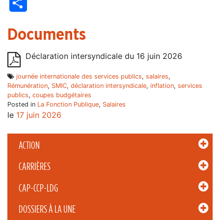
Partager
Documents
Déclaration intersyndicale du 16 juin 2026
journée internationale des services publics
,
salaires
,
Rémunération
,
SMIC
,
déclaration intersyndicale
,
inflation
,
services
publics
,
coupes budgétaires
Posted in
La Fonction Publique
,
Salaires
le
17 juin 2026
ACTION
CARRIÈRES
CAP-CCP-LDG
DOSSIERS À LA UNE