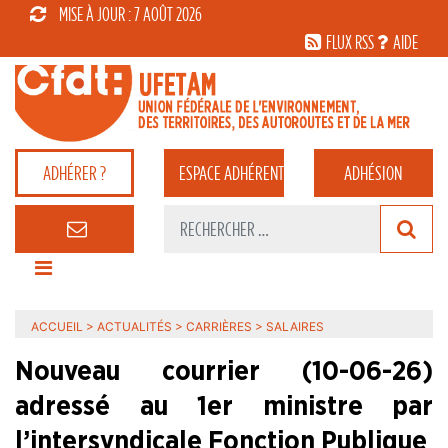
MISE À JOUR : 7 AOÛT 2026
FLUX RSS
AIDE
ADHÉRER ?
ESPACE
ADHÉRENT
ADHÉSION
ACCUEIL
>
ACTUALITÉS
>
CARRIÈRES
>
SALAIRES
Nouveau courrier (10-06-26)
adressé au 1er ministre par
l’intersyndicale Fonction Publique