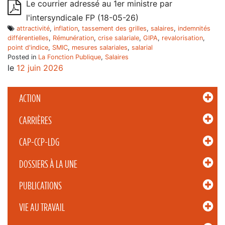
Le courrier adressé au 1er ministre par
l'intersyndicale FP (18-05-26)
attractivité
,
inflation
,
tassement des grilles
,
salaires
,
indemnités
différentielles
,
Rémunération
,
crise salariale
,
GIPA
,
revalorisation
,
point d'indice
,
SMIC
,
mesures salariales
,
salarial
Posted in
La Fonction Publique
,
Salaires
le
12 juin 2026
ACTION
CARRIÈRES
CAP-CCP-LDG
DOSSIERS À LA UNE
PUBLICATIONS
VIE AU TRAVAIL