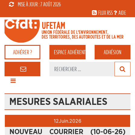
MISE À JOUR : 7 AOÛT 2026
FLUX RSS
AIDE
ADHÉRER ?
ESPACE
ADHÉRENT
ADHÉSION
MESURES SALARIALES
12
Juin.
2026
NOUVEAU COURRIER (10-06-26)