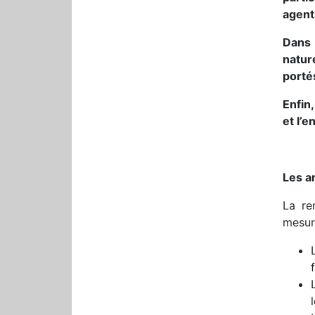
agent
Dans 
natur
porté
Enfin
et l’e
Les a
La re
mesur