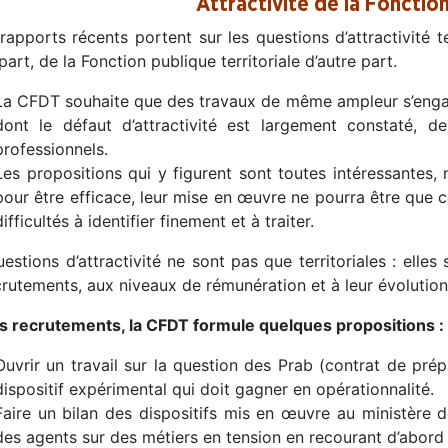
Attractivité de la Fonctio
apports récents portent sur les questions d’attractivité te
part, de la Fonction publique territoriale d’autre part.
La CFDT souhaite que des travaux de même ampleur s’engage
dont le défaut d’attractivité est largement constaté, de
professionnels.
Les propositions qui y figurent sont toutes intéressantes, m
pour être efficace, leur mise en œuvre ne pourra être que 
difficultés à identifier finement et à traiter.
estions d’attractivité ne sont pas que territoriales : ell
rutements, aux niveaux de rémunération et à leur évolution
es recrutements, la CFDT formule quelques propositions :
Ouvrir un travail sur la question des Prab (contrat de pré
dispositif expérimental qui doit gagner en opérationnalité.
Faire un bilan des dispositifs mis en œuvre au ministère 
des agents sur des métiers en tension en recourant d’abord au