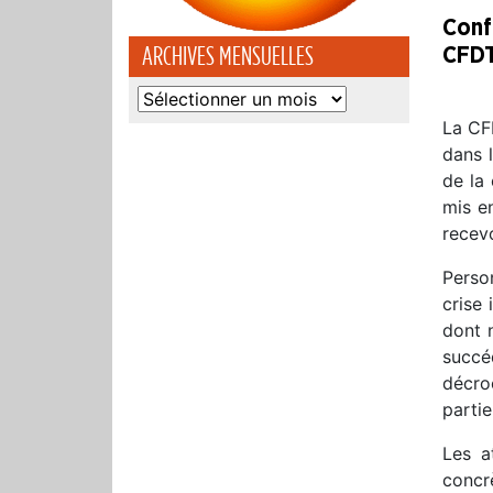
Conf
ARCHIVES MENSUELLES
CFD
Archives
mensuelles
La CFD
dans l
de la 
mis e
recevo
Person
crise 
dont n
succe
décro
partie
Les a
concr