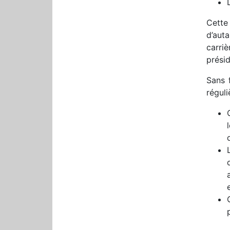
Cette
d’auta
carri
présid
Sans 
réguli