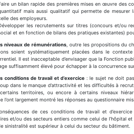
Faire un bilan rapide des premières mises en œuvre des con
quantitatif mais aussi qualitatif qui permette de mesurer l
celle des employeurs.
Développer les recrutements sur titres (concours et/ou re
social et en fonction de bilans des pratiques existantes) p
es niveaux de rémunérations
, outre les propositions du c
xions soient systématiquement placées dans le contexte
rentiel. Il est inacceptable d’envisager que la Fonction pu
ge suffisamment élevé pour échapper à la concurrence sur
s conditions de travail et d’exercice
: le sujet ne doit pa
up dans le manque d’attractivité et les difficultés à recru
certains territoires, ou encore à certains niveaux hiéra
 l’ont largement montré les réponses au questionnaire mis
onséquences de ces conditions de travail et d’exercice 
oires et/ou des secteurs entiers comme celui de l’hôpital et 
e sinistralité est supérieur à celui du secteur du bâtiment.