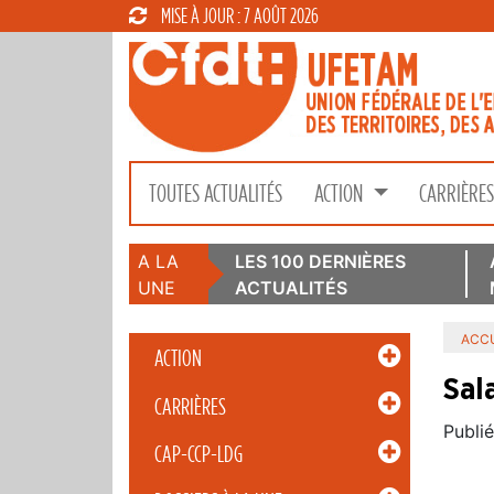
MISE À JOUR : 7 AOÛT 2026
TOUTES ACTUALITÉS
ACTION
CARRIÈRE
A LA
LES 100 DERNIÈRES
UNE
ACTUALITÉS
ACCU
ACTION
Sal
CARRIÈRES
Publié
CAP-CCP-LDG