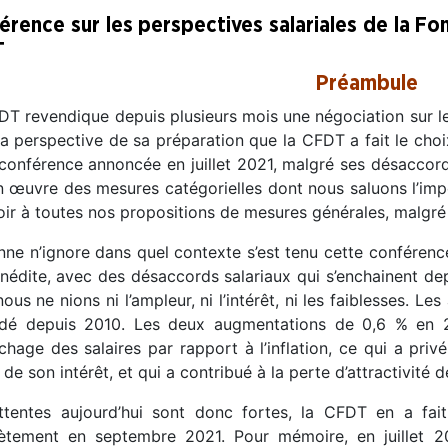
érence sur les perspectives salariales de la Fon
T
Préambule
T revendique depuis plusieurs mois une négociation sur les 
a perspective de sa préparation que la CFDT a fait le choi
conférence annoncée en juillet 2021, malgré ses désaccor
n œuvre des mesures catégorielles dont nous saluons l’imp
ir à toutes nos propositions de mesures générales, malgre
ne n’ignore dans quel contexte s’est tenu cette conférence
inédite, avec des désaccords salariaux qui s’enchainent de
ous ne nions ni l’ampleur, ni l’intérêt, ni les faiblesses. L
́dé depuis 2010. Les deux augmentations de 0,6 % en 
chage des salaires par rapport à l’inflation, ce qui a priv
 de son intérêt, et qui a contribué à la perte d’attractivité
ttentes aujourd’hui sont donc fortes, la CFDT en a fai
ètement en septembre 2021. Pour mémoire, en juillet 20