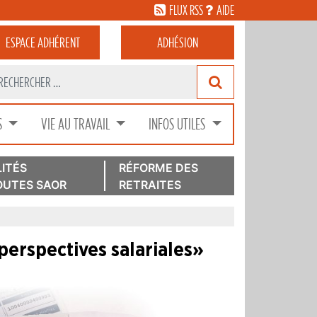
FLUX RSS
AIDE
ESPACE
ADHÉRENT
ADHÉSION
S
VIE AU TRAVAIL
INFOS UTILES
ITÉS
RÉFORME DES
UTES SAOR
RETRAITES
perspectives salariales»