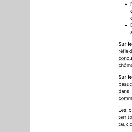
Sur l
réfle
concur
chôma
Sur le
beauco
dans 
comme
Les c
territ
taux d