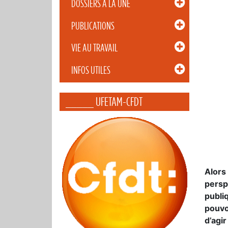
DOSSIERS À LA UNE
PUBLICATIONS
VIE AU TRAVAIL
INFOS UTILES
_____ UFETAM-CFDT
Alors 
persp
publi
pouvoi
d’agi