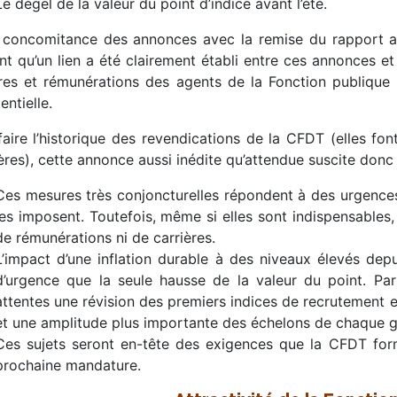
Le dégel de la valeur du point d’indice avant l’été.
 concomitance des annonces avec la remise du rapport amè
nt qu’un lien a été clairement établi entre ces annonces et
ères et rémunérations des agents de la Fonction publique 
entielle.
faire l’historique des revendications de la CFDT (elles fon
ères), cette annonce aussi inédite qu’attendue suscite donc
Ces mesures très conjoncturelles répondent à des urgences
les imposent. Toutefois, même si elles sont indispensables,
de rémunérations ni de carrières.
L’impact d’une inflation durable à des niveaux élevés dep
d’urgence que la seule hausse de la valeur du point. Par
attentes une révision des premiers indices de recrutement 
et une amplitude plus importante des échelons de chaque g
Ces sujets seront en-tête des exigences que la CFDT for
prochaine mandature.