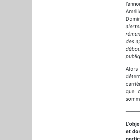
l’anno
Améli
Domin
alerte
rémun
des ag
débou
publiq
Alors 
déte
carrie
quel q
somme
——
L’obj
et do
parti