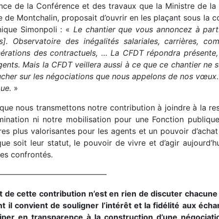
nce de la Conférence et des travaux que la Ministre de la
e de Montchalin, proposait d’ouvrir en les plaçant sous la 
ique Simonpoli : «
Le chantier que vous annoncez à part
s]. Observatoire des inégalités salariales, carrières, 
érations des contractuels, … La CFDT répondra présente, 
ents. Mais la CFDT veillera aussi à ce que ce chantier ne 
cher sur les négociations que nous appelons de nos vœux. Il 
ue.
»
que nous transmettons notre contribution à joindre à la res
rmination ni notre mobilisation pour une Fonction publique 
̀res plus valorisantes pour les agents et un pouvoir d’acha
ue soit leur statut, le pouvoir de vivre et d’agir aujourd
s confrontés.
——————————————–
et de cette contribution n’est en rien de discuter chacune
nt il convient de souligner l’intérêt et la fidélité aux éc
ciper en transparence à la construction d’une négociati