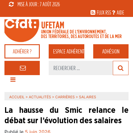
MISE À JOUR : 7 AOÛT 2026
FLUX RSS
AIDE
ADHÉRER ?
ESPACE
ADHÉRENT
ADHÉSION
ACCUEIL
>
ACTUALITÉS
>
CARRIÈRES
>
SALAIRES
La hausse du Smic relance le
débat sur l’évolution des salaires
Publié le
5 juin 2026