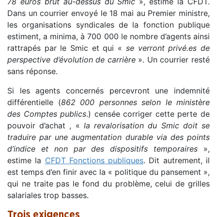
78 euros brut au-dessus du Smic
», estime la CFDT.
Dans un courrier envoyé le 18 mai au Premier ministre,
les organisations syndicales de la fonction publique
estiment, a minima, à 700 000 le nombre d’agents ainsi
rattrapés par le Smic et qui «
se verront privé.es de
perspective d’évolution de carrière
». Un courrier resté
sans réponse.
Si les agents concernés percevront une indemnité
différentielle (
862 000 personnes selon le ministère
des Comptes publics
.) censée corriger cette perte de
pouvoir d’achat , «
la revalorisation du Smic doit se
traduire par une augmentation durable via des points
d’indice et non par des dispositifs temporaires
»,
estime la
CFDT Fonctions publiques
. Dit autrement, il
est temps d’en finir avec la « politique du pansement »,
qui ne traite pas le fond du problème, celui de grilles
salariales trop basses.
Trois exigences