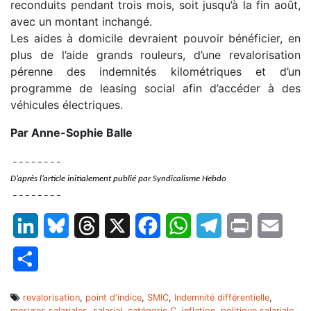
reconduits pendant trois mois, soit jusqu’à la fin août,
avec un montant inchangé.
Les aides à domicile devraient pouvoir bénéficier, en
plus de l’aide grands rouleurs, d’une revalorisation
pérenne des indemnités kilométriques et d’un
programme de leasing social afin d’accéder à des
véhicules électriques.
Par Anne-Sophie Balle
– – – – – – – –
D’après l’article initialement publié par Syndicalisme Hebdo
– – – – – – – –
LinkedIn
Bluesky
Threads
X
Facebook
WhatsApp
Telegram
Print
Email
Partager
revalorisation
,
point d'indice
,
SMIC
,
Indemnité différentielle
,
mesures salariales
,
salarial
,
catégorie C
,
inflation
,
politique salariale
,