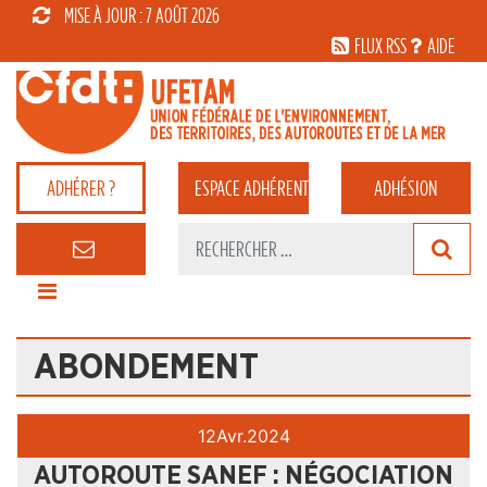
MISE À JOUR : 7 AOÛT 2026
FLUX RSS
AIDE
ADHÉRER ?
ESPACE
ADHÉRENT
ADHÉSION
ABONDEMENT
12
Avr.
2024
AUTOROUTE SANEF : NÉGOCIATION