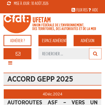
MISE À JOUR : 10 AOÛT 2026
FLUX RSS
AIDE
ADHÉRER ?
ESPACE
ADHÉRENT
ADHÉSION
ACCORD GEPP 2025
4
Déc.
2024
AUTOROUTES ASF – VERS UN