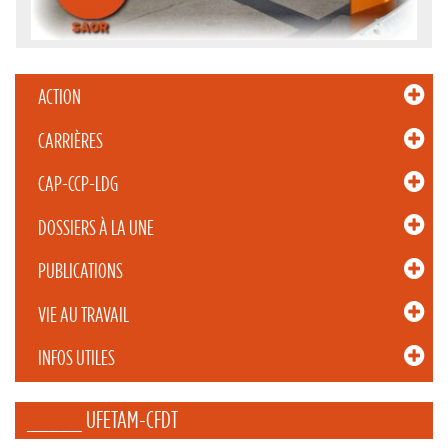
ACTION
CARRIÈRES
CAP-CCP-LDG
DOSSIERS À LA UNE
PUBLICATIONS
VIE AU TRAVAIL
INFOS UTILES
_____ UFETAM-CFDT